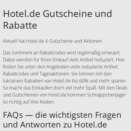
Kontodaten. Weitere
Vervielfältigung von
Einlösebedingungen finden Sie
Hotel.de Gutscheine und
Nichtberechtigten genutzt werden,
hier:
werden von der Gesellschaft im
https://www.weg.de/gutschein/gut
Rabatte
Buchungsprozess nicht akzeptiert.
scheinbedingungen. Weiterverkauf
Keine Anwendung auf
und Vervielfältigung des
Stornierungsgebühren. Bei
Gutscheins sind nicht gestattet.
Aktuell hat Hotel.de 6 Gutscheine und Aktionen.
abgesagten Reisen besteht kein
Zuwiderhandlungen werden von
Anspruch auf den Gutschein.
Das Sortiment an Rabattcodes wird regelmäßig erneuert.
Comvel GmbH gerichtlich verfolgt.
Dabei werden für Ihren Einkauf viele Artikel reduziert. Hier
Gutscheine, die nach
Weiterverkauf oder
finden Sie unter den Angeboten viele reduzierte Artikel,
Vervielfältigung von
Rabattcodes und Tagesaktionen. Sie können mit den
Nichtberechtigten genutzt werden,
lukrativen Rabatten von Hotel.de bis 60% und mehr sparen.
werden von der Gesellschaft im
So macht das Einkaufen doch viel mehr Spaß. Mit den Deals
Buchungsprozess nicht akzeptiert.
und Gutscheinen von Hotel.de kommen Schnäppchenjäger
Keine Anwendung auf
so richtig auf ihre Kosten.
Stornierungsgebühren. Bei
abgesagten Reisen besteht kein
FAQs — die wichtigsten Fragen
Anspruch auf den Gutschein.
und Antworten zu Hotel.de