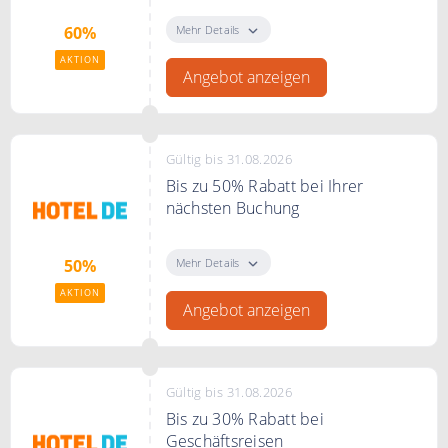
Sichern Sie sich die besten Hotel
Deals und sparen Sie bis zu 60%.
Mehr Details
60%
AKTION
Angebot anzeigen
Gültig bis 31.08.2026
Bis zu 50% Rabatt bei Ihrer
nächsten Buchung
Als Mitglied profitieren Sie von
unschlagbaren Preisvorteilen und
Mehr Details
50%
zahlreichen Extras – perfekt für
AKTION
Geschäfts- und Urlaubsreisen.
Angebot anzeigen
Gültig bis 31.08.2026
Bis zu 30% Rabatt bei
Geschäftsreisen