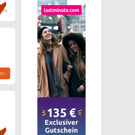
D8FL
gen