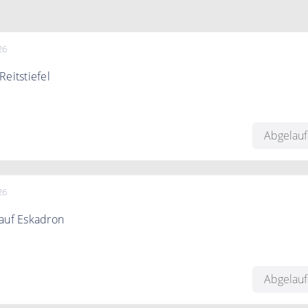
26
Reitstiefel
auf Reitstiefel.
Abgelau
26
 auf Eskadron
% Rabatt auf Eskadron Artikel
Abgelau