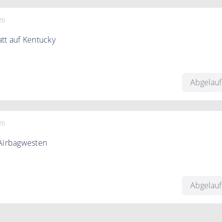
26
tt auf Kentucky
0% auf Artikel von Kentucky Horsewear & Dogwear
Abgelau
26
 Airbagwesten
Airbagwesten und Kartuschen mit den Komplettsets
Abgelau