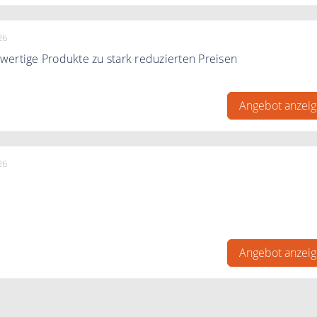
26
ertige Produkte zu stark reduzierten Preisen
ertige Produkte zu stark reduzierten Preisen bei Horse Sho
Angebot anzei
26
rsand bei Horse Shop innerhalb von Deutschland.
Angebot anzei