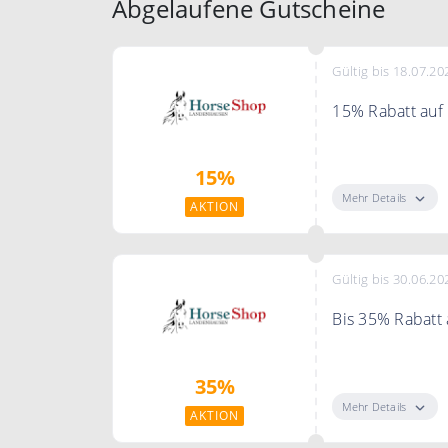
Abgelaufene Gutscheine
Gültig bis 18.07.20
15% Rabatt auf 
Spare jetzt 15% 
15%
Mehr Details
AKTION
Gültig bis 30.06.20
Bis 35% Rabatt
Spare bis zu 35
35%
Mehr Details
AKTION