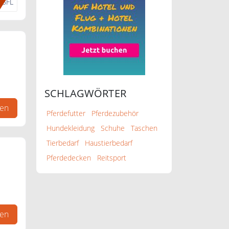
D8FL
SCHLAGWÖRTER
gen
Pferdefutter
Pferdezubehör
Hundekleidung
Schuhe
Taschen
Tierbedarf
Haustierbedarf
Pferdedecken
Reitsport
gen