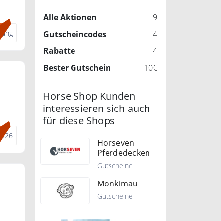
zu
Alle Aktionen
9
henk
dung
Gutscheincodes
4
Rabatte
4
Bester Gutschein
10€
Horse Shop Kunden
interessieren sich auch
für diese Shops
0526
Horseven
Pferdedecken
Gutscheine
Monkimau
Gutscheine
.