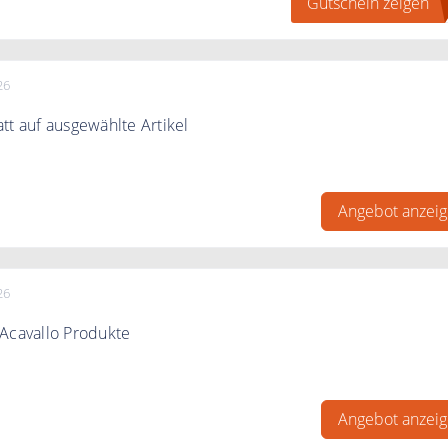
Gutschein zeigen
26
tt auf ausgewählte Artikel
tt auf ausgewählte Artikel im Angebot
Angebot anzei
26
Acavallo Produkte
d. 10% auf Acavallo Produkte
Angebot anzei
it.