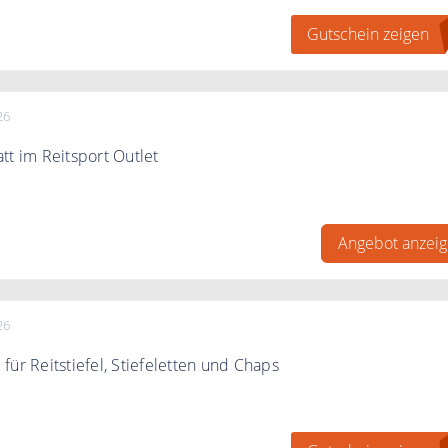
Gutschein zeigen
26
tt im Reitsport Outlet
annst du bis zu 70% sparen. Es lohnt sich immer wieder
Angebot anzei
at reicht.
26
für Reitstiefel, Stiefeletten und Chaps
 beim Kauf von Reitstiefel, Stiefeletten & Chaps