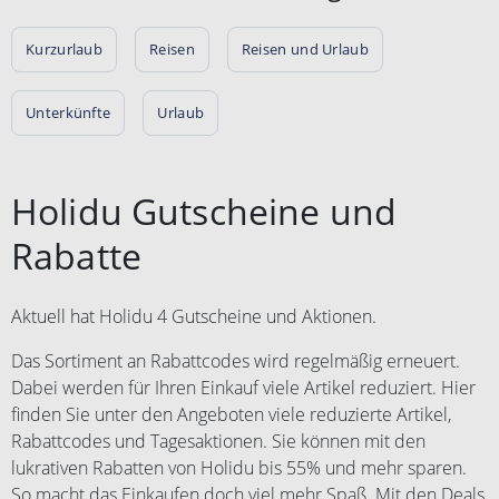
Gutscheinwertes geben Sie bitte,
hier:
spontanen Städtetrip planst.
innerhalb der nächsten 3 Monaten
https://www.weg.de/gutschein/gut
Kurzurlaub
Reisen
Reisen und Urlaub
nach Beendigung der Reise, Ihre
scheinbedingungen. Weiterverkauf
Kontodaten über folgendes
und Vervielfältigung des
Formular ein:
Unterkünfte
Urlaub
Gutscheins sind nicht gestattet.
https://www.weg.de/gutschein/einl
Zuwiderhandlungen werden von
oesung. Die Auszahlung erfolgt
Comvel GmbH gerichtlich verfolgt.
innerhalb von 14 Werktagen nach
Gutscheine, die nach
Holidu Gutscheine und
der Übermittlung Ihrer
Weiterverkauf oder
Kontodaten. Weitere
Vervielfältigung von
Rabatte
Einlösebedingungen finden Sie
Nichtberechtigten genutzt werden,
hier:
werden von der Gesellschaft im
https://www.weg.de/gutschein/gut
Buchungsprozess nicht akzeptiert.
Aktuell hat Holidu 4 Gutscheine und Aktionen.
scheinbedingungen. Weiterverkauf
Keine Anwendung auf
und Vervielfältigung des
Das Sortiment an Rabattcodes wird regelmäßig erneuert.
Stornierungsgebühren. Bei
Gutscheins sind nicht gestattet.
Dabei werden für Ihren Einkauf viele Artikel reduziert. Hier
abgesagten Reisen besteht kein
Zuwiderhandlungen werden von
Anspruch auf den Gutschein.
finden Sie unter den Angeboten viele reduzierte Artikel,
Comvel GmbH gerichtlich verfolgt.
Rabattcodes und Tagesaktionen. Sie können mit den
Gutscheine, die nach
lukrativen Rabatten von Holidu bis 55% und mehr sparen.
Weiterverkauf oder
So macht das Einkaufen doch viel mehr Spaß. Mit den Deals