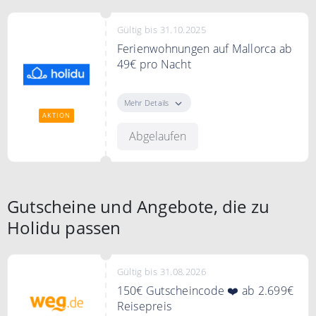
Gültig bis 31.10.2025
Ferienwohnungen auf Mallorca ab
49€ pro Nacht
Die besten Ferienwohnungen auf
Mallorca ab 49€ pro Nacht
Mehr Details
AKTION
Abgelaufen
Gutscheine und Angebote, die zu
Holidu passen
Gültig bis 31.08.2026
150€ Gutscheincode ❤️ ab 2.699€
Reisepreis