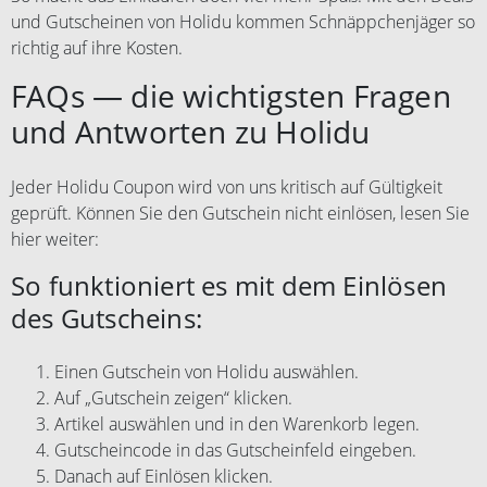
Vervielfältigung von
und Gutscheinen von Holidu kommen Schnäppchenjäger so
Nichtberechtigten genutzt werden,
richtig auf ihre Kosten.
werden von der Gesellschaft im
Buchungsprozess nicht akzeptiert.
FAQs — die wichtigsten Fragen
Keine Anwendung auf
Stornierungsgebühren. Bei
und Antworten zu Holidu
abgesagten Reisen besteht kein
Anspruch auf den Gutschein.
Jeder Holidu Coupon wird von uns kritisch auf Gültigkeit
geprüft. Können Sie den Gutschein nicht einlösen, lesen Sie
hier weiter:
So funktioniert es mit dem Einlösen
des Gutscheins:
Einen Gutschein von Holidu auswählen.
Auf „Gutschein zeigen“ klicken.
Artikel auswählen und in den Warenkorb legen.
Gutscheincode in das Gutscheinfeld eingeben.
Danach auf Einlösen klicken.