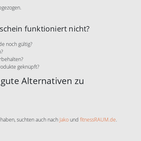
abgezogen.
chein funktioniert nicht?
e noch gültig?
n?
rbehalten?
rodukte geknüpft?
gute Alternativen zu
 haben, suchten auch nach
Jako
und
fitnessRAUM.de
.