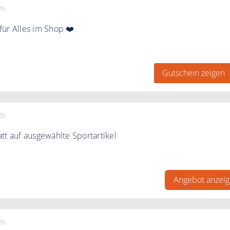
26
ür Alles im Shop ❤️
inen 30% Gutschein nach Newsletter Anmeldung
Gutschein zeigen
26
tt auf ausgewählte Sportartikel
zu 50% auf ausgewählte Sportartikel
Angebot anzei
26