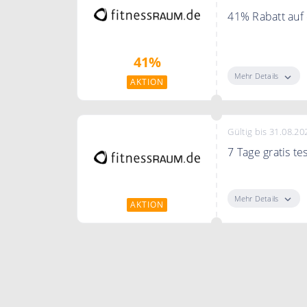
41% Rabatt auf
41% im Jahresa
41%
Mehr Details
AKTION
Gültig bis 31.08.20
7 Tage gratis te
Teste jetzt fit
Mehr Details
AKTION