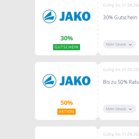
Gültig bis 31.08.20
30% Gutschein f
Sichere Dir de
30%
Mehr Details
GUTSCHEIN
Gültig bis 07.08.20
Bis zu 50% Raba
Sparen Sie bis 
50%
Mehr Details
AKTION
Gültig bis 31.08.20