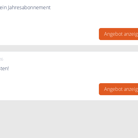
 ein Jahresabonnement
bo sparen. FitnessRaum ab 9,90€.
Angebot anzei
26
sten!
nessRaum.de 7 Tage kostenlos
Angebot anzei