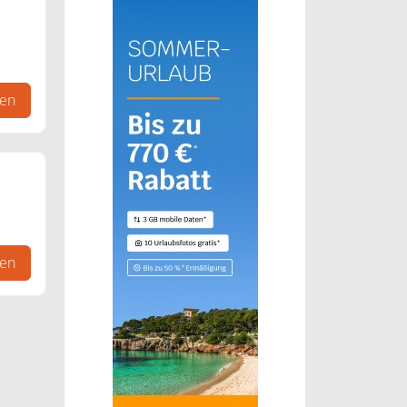
gen
gen