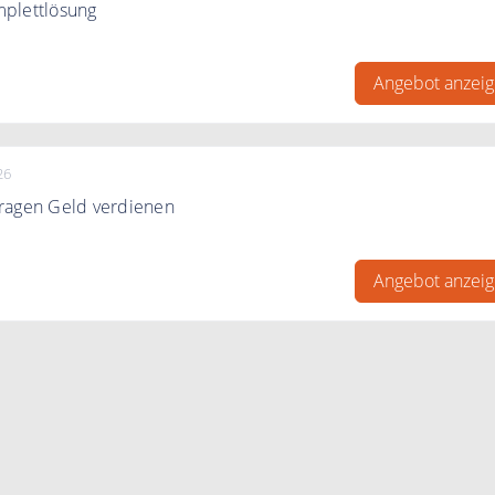
plettlösung
plettlösung bei Gambio
Angebot anzei
26
ragen Geld verdienen
ragen Geld verdienen beim EntscheiderClub
Angebot anzei