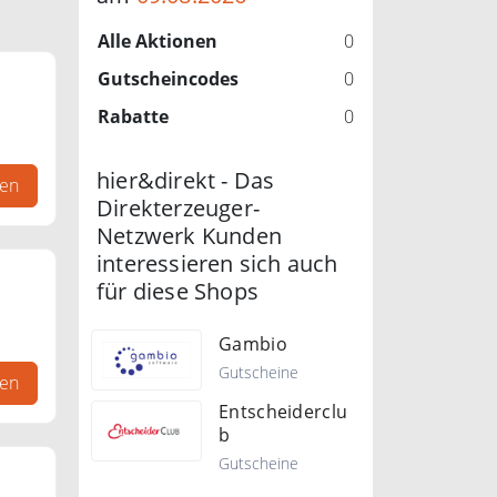
Alle Aktionen
0
Gutscheincodes
0
Rabatte
0
hne
hier&direkt - Das
gen
Direkterzeuger-
Netzwerk Kunden
interessieren sich auch
für diese Shops
Gambio
ld
Gutscheine
gen
Entscheiderclu
b
Gutscheine