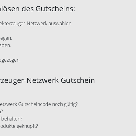
nlösen des Gutscheins:
irekterzeuger-Netzwerk auswählen.
legen.
eben.
abgezogen.
erzeuger-Netzwerk Gutschein
-Netzwerk Gutscheincode noch gültig?
n?
rbehalten?
rodukte geknüpft?