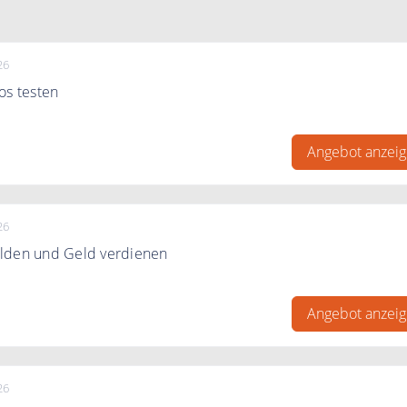
26
os testen
n Traumshop und teste Gambio kostenlos 14 Tage komplett o
Angebot anzei
26
lden und Geld verdienen
 jetzt kostenlos bei Entscheiderclub an und verdienen Sie Ge
ragen. Ohne Teilnahmepflicht.
Angebot anzei
26