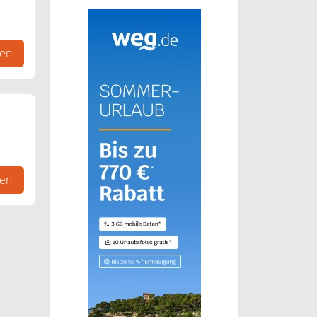
gen
gen