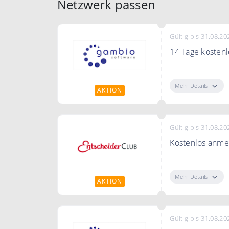
Netzwerk passen
Gültig bis 31.08.20
14 Tage kostenl
Erstelle deine
Risiko.
Mehr Details
AKTION
Gültig bis 31.08.20
Kostenlos anme
Melden Sie sich
mit Online Umf
Mehr Details
AKTION
Gültig bis 31.08.20