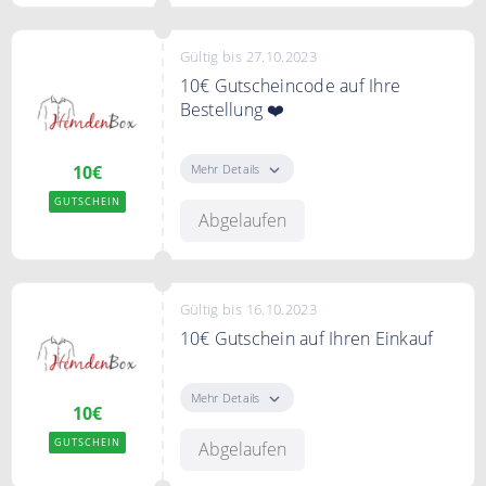
Gültig bis 27.10.2023
10€ Gutscheincode auf Ihre
Bestellung ❤️
Mit dem Code sparen Sie 10€ auf
Ihre Bestellung.
Mehr Details
10€
GUTSCHEIN
Abgelaufen
Gültig bis 16.10.2023
10€ Gutschein auf Ihren Einkauf
Mit dem Code Sparen Sie 10€ auf
Ihren Einkauf.
Mehr Details
10€
GUTSCHEIN
Abgelaufen