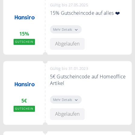
Gültig bis 27.05.2025
15% Gutscheincode auf alles ❤️
Mit dem Code sparst Du 15% auf
Deine gesamte Bestellung.
Mehr Details
15%
GUTSCHEIN
Abgelaufen
Gültig bis 31.01.2023
5€ Gutscheincode auf Homeoffice
Artikel
Verwende den Code und spare 5€
auf Büro Artikel
Mehr Details
5€
GUTSCHEIN
Abgelaufen