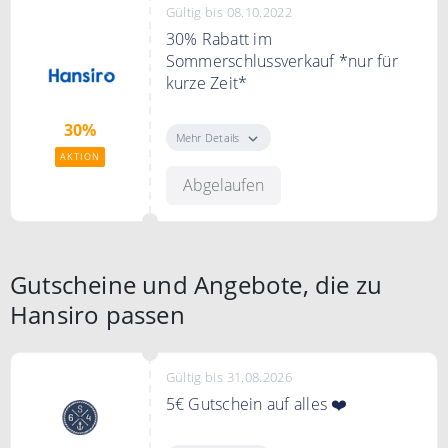
Gültig bis 08.10.2022
30% Rabatt im
Sommerschlussverkauf *nur für
kurze Zeit*
Sichere Dir bis 30% Rabatt auf
30%
Deinen Einkauf im SSV
Mehr Details
AKTION
Abgelaufen
Gutscheine und Angebote, die zu
Hansiro passen
Gültig bis 31.08.2026
5€ Gutschein auf alles ❤️
Melde dich jetzt zum Seaside64