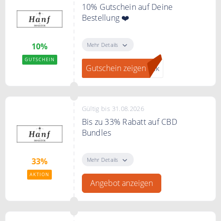
10% Gutschein auf Deine
Bestellung ❤️
Melde dich jetzt zum Hanf im
Glück Newsletter an und erhalte
Mehr Details
10%
einen 10% Rabatt auf Deine erste
GUTSCHEIN
Bestellung.
Gutschein zeigen
ück
Gültig bis 31.08.2026
Bis zu 33% Rabatt auf CBD
Bundles
Spare bis zu 33% auf CBD
Bundles.
Mehr Details
33%
AKTION
Angebot anzeigen