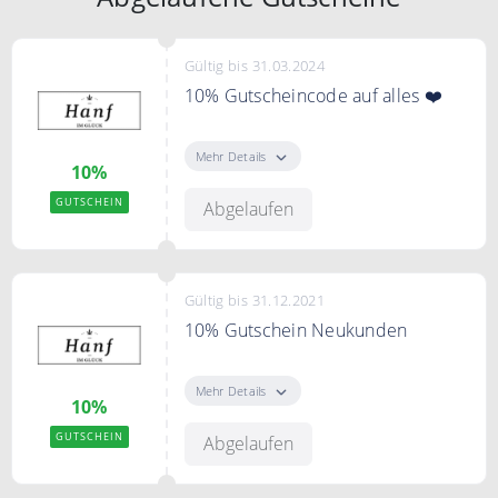
Gültig bis 31.03.2024
10% Gutscheincode auf alles ❤️
10% Gutschein auf alles im Shop
Mehr Details
10%
Bedingungen
MBW 75€
GUTSCHEIN
Abgelaufen
Gültig bis 31.12.2021
10% Gutschein Neukunden
Einfacher Rabattcode für
Neukunden
Mehr Details
10%
GUTSCHEIN
Abgelaufen