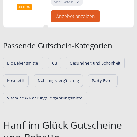
zugreifen und sparen. Jede Woche
Mehr Details
gibt es neue Rabatte.
AKTION
Angebot anzeigen
Passende Gutschein-Kategorien
Bio Lebensmittel
CB
Gesundheit und Schönheit
Kosmetik
Nahrungs- ergänzung
Party Essen
Vitamine & Nahrungs- ergänzungsmittel
Hanf im Glück Gutscheine