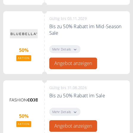
Gültig bis 03.11.2029
Bis zu 50% Rabatt im Mid-Season
Sale
Genießen Sie bis zu 50% Rabatt
auf Dessous, Nachtwäsche und
Mehr Details
50%
mehr – nur für kurze Zeit.
AKTION
Angebot anzeigen
Gültig bis 31.08.2026
Bis zu 50% Rabatt im Sale
Bis zu 50% Rabatt im Sale bei
FASHIONCODE
Mehr Details
50%
AKTION
Angebot anzeigen