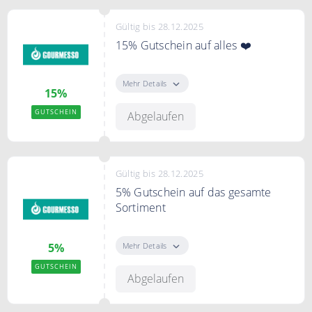
Gültig bis 28.12.2025
15% Gutschein auf alles ❤️
Mit dem Code erhalten Sie 15%
Rabatt auf das gesamte Sortiment.
Mehr Details
15%
GUTSCHEIN
Abgelaufen
Gültig bis 28.12.2025
5% Gutschein auf das gesamte
Sortiment
Mit dem Code erhalten Sie 5%
Rabatt auf das gesamte Sortiment.
Mehr Details
5%
GUTSCHEIN
Abgelaufen