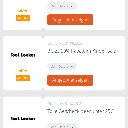
Mehr Details
60%
AKTION
Angebot anzeigen
Gültig bis 31.08.2026
Bis zu 60% Rabatt im Kinder Sale
Spare bis zu 60% im Kinder Sale.
Mehr Details
60%
AKTION
Angebot anzeigen
Gültig bis 31.08.2026
Tolle Geschenkideen unter 25€
Entdecke tolle Geschenkideen
unter 25€.
Mehr Details