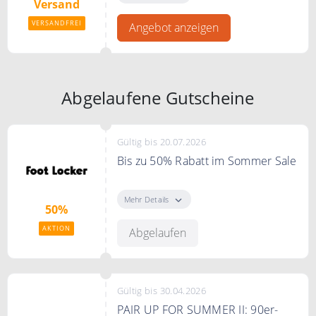
Versand
VERSANDFREI
Angebot anzeigen
Abgelaufene Gutscheine
Gültig bis 20.07.2026
Bis zu 50% Rabatt im Sommer Sale
Sichere Dir bis zu 50% Rabatt im
Sommer Sale. Lass dir die besten
Mehr Details
50%
Stücke nicht entgehen.
AKTION
Abgelaufen
Gültig bis 30.04.2026
PAIR UP FOR SUMMER II: 90er-