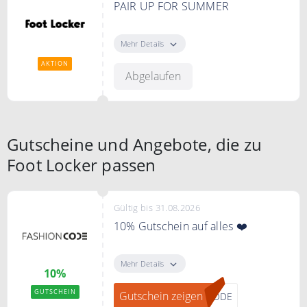
PAIR UP FOR SUMMER
In guter Gesellschaft wird der
Sommer gleich noch schöner.
Mehr Details
Mach dich mit guten Freunden,
AKTION
coolen Styles und den richtigen
Abgelaufen
Sneakers bereit.
Gutscheine und Angebote, die zu
Foot Locker passen
Gültig bis 31.08.2026
10% Gutschein auf alles ❤️
"Gutschein zeigen" klicken, bei
FASHIONCODE zum Newsletter
Mehr Details
10%
anmelden und einen 10%
Gutschein erhalten.
GUTSCHEIN
Gutschein zeigen
CODE