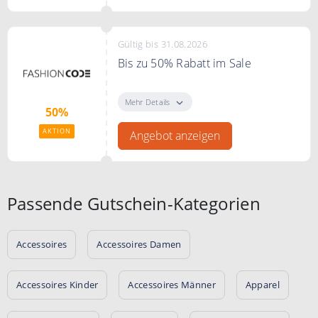
Gültig bis 31.08.2026
Bis zu 50% Rabatt im Sale
Bis zu 50% Rabatt im Sale bei
FASHIONCODE
Mehr Details
50%
AKTION
Angebot anzeigen
Passende Gutschein-Kategorien
Accessoires
Accessoires Damen
Accessoires Kinder
Accessoires Männer
Apparel