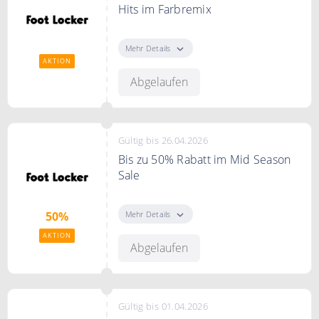
Hits im Farbremix
Retro-Klassiker und ikonische
Terrace-Styles von adidas bis Nike
Mehr Details
für deine Sommerlaune.
AKTION
Abgelaufen
Bedingungen
N/A
Gültig bis 26.04.2026
Bis zu 50% Rabatt im Mid Season
Sale
Bis zu -50% zum Originalpreis
sparen
Mehr Details
50%
AKTION
Bedingungen
Abgelaufen
*Es gelten Ausnahmen
Gültig bis 01.04.2026