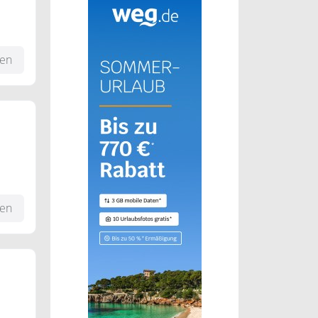
fen
t
fen