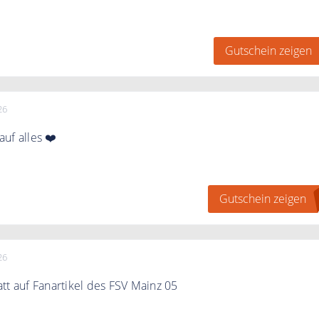
inen 30% Gutschein nach Newsletter Anmeldung
Gutschein zeigen
26
uf alles ❤️
ewsletter anmelden und 10% sparen
Gutschein zeigen
26
tt auf Fanartikel des FSV Mainz 05
 zu 50% Rabatt auf Fanartikel des FSV Mainz 05