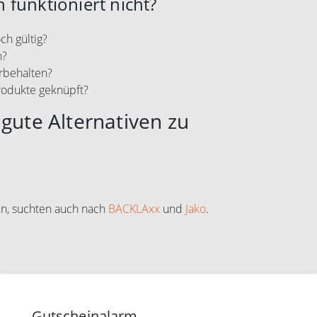
 funktioniert nicht?
ch gültig?
n?
rbehalten?
rodukte geknüpft?
gute Alternativen zu
n, suchten auch nach
BACKLAxx
und
Jako
.
Gutscheinalarm