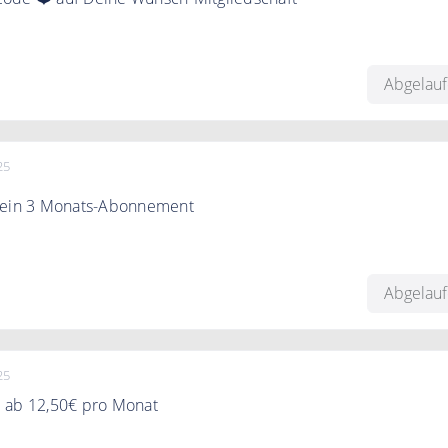
einfach zu Hause. Jetzt mit dem Gutscheincode 25% sparen.
Abgelau
25
 ein 3 Monats-Abonnement
 ein 3 Monats-Abonnement. FitnessRaum.de ab 11€ pro Mona
Abgelau
25
 ab 12,50€ pro Monat
 ab 12,50€ pro Monat