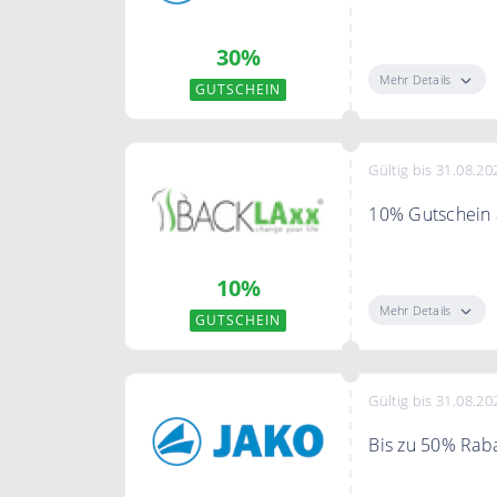
Sichere Dir de
30%
Mehr Details
GUTSCHEIN
Gültig bis 31.08.20
10% Gutschein a
Bei Backlaxx N
10%
Mehr Details
GUTSCHEIN
Gültig bis 31.08.20
Bis zu 50% Raba
Sichere dir bis