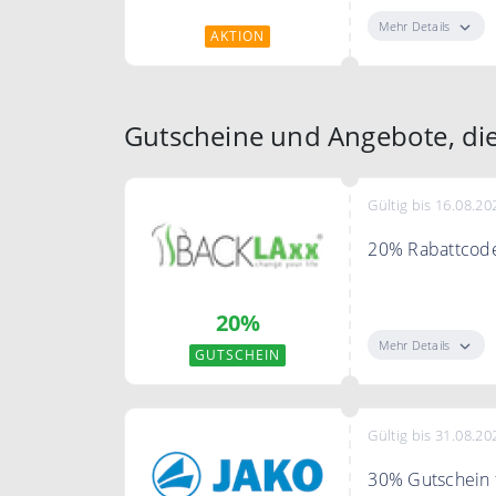
Mehr Details
AKTION
Gutscheine und Angebote, di
Gültig bis 16.08.20
20% Rabattcode 
Verwenden Sie 
20%
Mehr Details
GUTSCHEIN
Gültig bis 31.08.20
30% Gutschein f