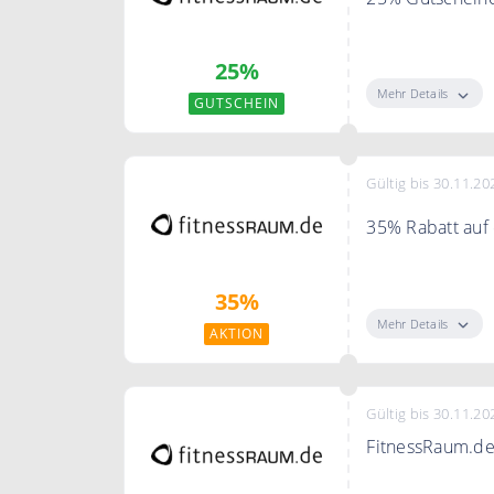
Fit und gesund 
25%
Mehr Details
GUTSCHEIN
Gültig bis 30.11.20
35% Rabatt auf
35% Rabatt auf
35%
Mehr Details
AKTION
Gültig bis 30.11.20
FitnessRaum.de
FitnessRaum.de