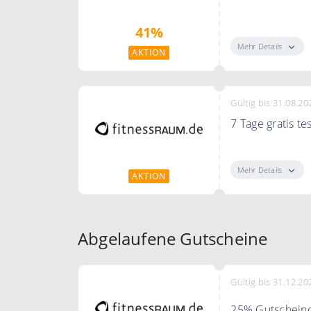
41% im Jahresa
41%
Mehr Details
AKTION
Gültig bis 31.08.20
7 Tage gratis te
Teste jetzt fit
Mehr Details
AKTION
Abgelaufene Gutscheine
Gültig bis 31.12.20
25% Gutscheinc