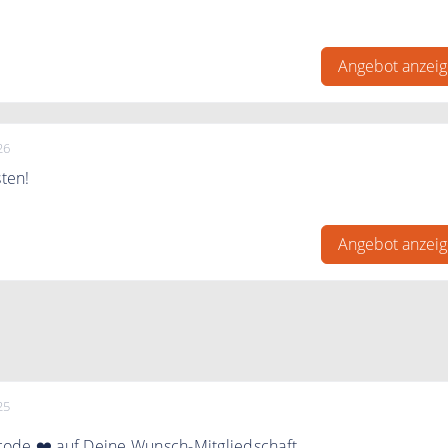
bo sparen. FitnessRaum ab 9,90€.
Angebot anzei
26
sten!
nessRaum.de 7 Tage kostenlos
Angebot anzei
25
ode ❤️ auf Deine Wunsch-Mitgliedschaft