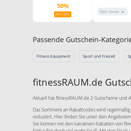
50%
Mehr Details
AKTION
Passende Gutschein-Kategori
Fitness Equipment
Sport und Freizeit
S
fitnessRAUM.de Gutsc
Aktuell hat fitnessRAUM.de 2 Gutscheine und A
Das Sortiment an Rabattcodes wird regelmäßig e
reduziert. Hier finden Sie unter den Angeboten
Sie können mit den lukrativen Rabatten von f
Einkaufen doch viel mehr Spaß. Mit den Deal