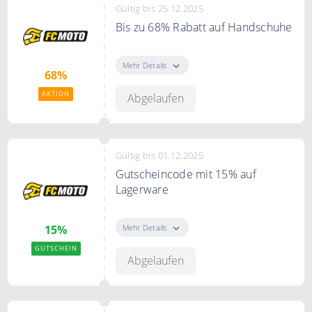
Gültig bis 25.12.2025
Bis zu 68% Rabatt auf Handschuhe
Sparen Sie bis zu 68& auf
ausgewählte Handschuhe,
Mehr Details
68%
AKTION
Abgelaufen
Gültig bis 01.12.2025
Gutscheincode mit 15% auf
Lagerware
Mit dem Code erhalten Sie ganze
15% auf Lagerware
Mehr Details
15%
GUTSCHEIN
Abgelaufen