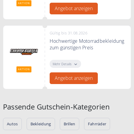
AKTION
Angebot anzeigen
Gültig bis 31.08.2026
Hochwertige Motorradbekleidung
zum günstigen Preis
Entdecken Sie bei ChromeBurner
hochwertige Motorradbekleidung
Mehr Details
zum günstigen Preis.
AKTION
Angebot anzeigen
Passende Gutschein-Kategorien
Autos
Bekleidung
Brillen
Fahrräder