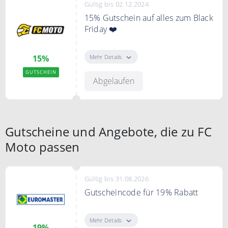
Gültig bis 02.12.2024
15% Gutschein auf alles zum Black
Friday ❤️
Mit dem Code gibt es 15% Rabatt
auf alles
Mehr Details
15%
GUTSCHEIN
Abgelaufen
Gutscheine und Angebote, die zu FC
Moto passen
Gültig bis 31.08.2026
Gutscheincode für 19% Rabatt
Sparen Sie die Mehrwertsteuer
mit dem Gutscheincode für
Mehr Details
19%