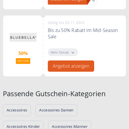
Bedingungen
*Ausgenommen sind: Bücher,
Tickets, Medien,
Geschenkgutscheine, Rammstein,
Gültig bis 03.11.2029
Böhse Onkelz, bereits rabattierte
Bis zu 50% Rabatt im Mid-Season
Produkte und Produkte mit
Sale
Spendenanteil.
Genießen Sie bis zu 50% Rabatt
auf Dessous, Nachtwäsche und
Mehr Details
50%
mehr – nur für kurze Zeit.
AKTION
Angebot anzeigen
Passende Gutschein-Kategorien
Accessoires
Accessoires Damen
Accessoires Kinder
Accessoires Männer