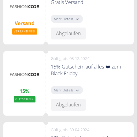
Gratis Versand
Ab 30€ ist der Versand bei
FASHIONCODE kostenfrei.
Mehr Details
Versand
VERSANDFREI
Abgelaufen
Gültig bis 08.12.2024
15% Gutschein auf alles ❤️ zum
Black Friday
Zum Black Friday gibt es 15%
Rabatt auf das gesamte Sortiment.
Mehr Details
15%
GUTSCHEIN
Abgelaufen
Gültig bis 30.04.2024