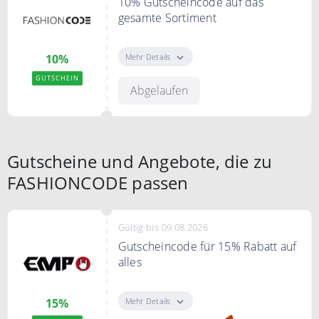
10% Gutscheincode auf das
gesamte Sortiment
Spare 10% mit dem
Gutscheincode auf Deine
Mehr Details
10%
Bestellung.
GUTSCHEIN
Abgelaufen
Bedingungen
Ab 30€ Mindestbestellwert.
Gutscheine und Angebote, die zu
FASHIONCODE passen
Gültig bis 09.08.2026
Gutscheincode für 15% Rabatt auf
alles
Nur dieses Wochenende: Spare
15% auf das gesamte Sortiment.
Mehr Details
15%