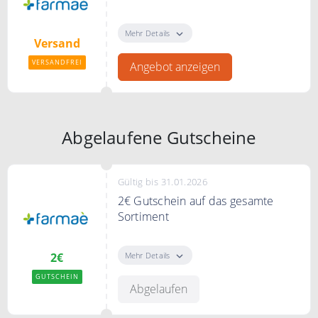
Versandkostenfrei bestellen ab
29,99€
Mehr Details
Versand
VERSANDFREI
Angebot anzeigen
Abgelaufene Gutscheine
Gültig bis 31.01.2026
2€ Gutschein auf das gesamte
Sortiment
Mit dem Code gibt es 2€ Rabatt
auf das gesamte Sortiment
Mehr Details
2€
GUTSCHEIN
Bedingungen
Abgelaufen
20€ MBW