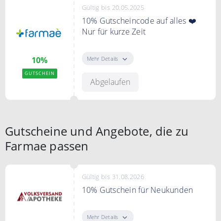
Gültig bis 20.05.2025
10% Gutscheincode auf alles ❤️
Nur für kurze Zeit
10% Gutscheincode auf alles bei
Farmae. Nur für kurze Zeit.
Mehr Details
10%
GUTSCHEIN
Abgelaufen
Gutscheine und Angebote, die zu
Farmae passen
Gültig bis 31.08.2026
10% Gutschein für Neukunden
Erhalte jetzt 10% Rabatt auf deine
erste Online-Bestellung ab einem
Mehr Details