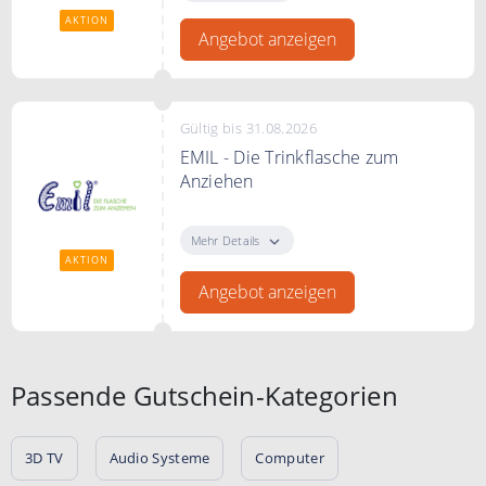
AKTION
Angebot anzeigen
Gültig bis 31.08.2026
EMIL - Die Trinkflasche zum
Anziehen
EMIL - Die Trinkflasche zum
Anziehen. Gesunde Glas-
Mehr Details
Trinkflasche nachhaltig geschützt.
AKTION
Angebot anzeigen
Passende Gutschein-Kategorien
3D TV
Audio Systeme
Computer