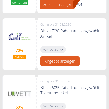
GUTSCHEIN
Gutschein zeigen
36W4
Gültig bis 31.08.2026
Bis zu 70% Rabatt auf ausgewählte
Artikel
Sie sparen bei Emil bis zu 70% auf
ausgewählte Artikel
Mehr Details
70%
AKTION
Angebot anzeigen
Gültig bis 31.08.2026
Bis zu 60% Rabatt auf ausgewählte
Toilettendeckel
Bis zu 60% Rabatt auf ausgewählte
Toilettendeckel im Sale
Mehr Details
60%