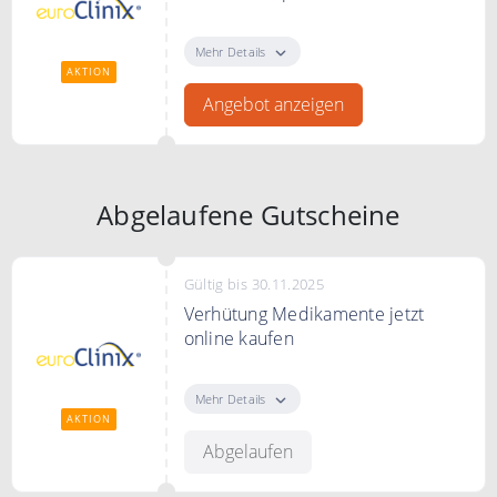
Asthma Medikamente mit einem
Online Rezept jetzt bei euroClinix
Mehr Details
online kaufen.
AKTION
Angebot anzeigen
Abgelaufene Gutscheine
Gültig bis 30.11.2025
Verhütung Medikamente jetzt
online kaufen
Verhütung Medikamente bei
euroClinix jetzt online kaufen.
Mehr Details
AKTION
Abgelaufen