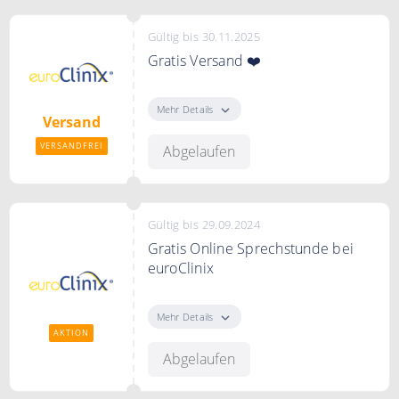
Gültig bis 30.11.2025
Gratis Versand ❤️
Gratis Versand bei euroClinix.
Mehr Details
Versand
VERSANDFREI
Abgelaufen
Gültig bis 29.09.2024
Gratis Online Sprechstunde bei
euroClinix
Gratis Online Sprechstunde bei
euroClinix
Mehr Details
AKTION
Abgelaufen