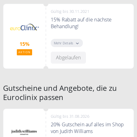
Gültig bis 30.11.2021
15% Rabatt auf die nächste
Behandlung!
Meld dich jetzt zum Newsletter an
und erhalte 15% Rabatt auf deine
Mehr Details
15%
nächste Behandlung!
AKTION
Abgelaufen
Gutscheine und Angebote, die zu
Euroclinix passen
Gültig bis 31.08.2026
20% Gutschein auf alles im Shop
von Judith Williams