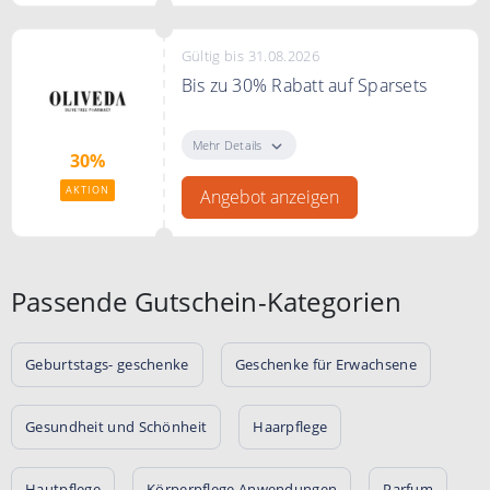
Bedingungen
Gilt für alle Kunden und das
Gültig bis 31.08.2026
gesamte Sortiment.
Bis zu 30% Rabatt auf Sparsets
Sparen Sie bis zu 30% auf
ausgewählte Sparsets.
Mehr Details
30%
AKTION
Angebot anzeigen
Passende Gutschein-Kategorien
Geburtstags- geschenke
Geschenke für Erwachsene
Gesundheit und Schönheit
Haarpflege
Hautpflege
Körperpflege Anwendungen
Parfum