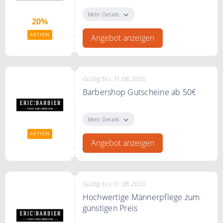
Sichere Dir jetzt bis zu 20% auf
ausgewählte Sparsets.
Mehr Details
20%
AKTION
Angebot anzeigen
Gültig bis 31.08.2026
Barbershop Gutscheine ab 50€
Verschenken Sie einen Eric
Barbier Barbershop Gutschein ab
Mehr Details
50€
AKTION
Angebot anzeigen
Gültig bis 31.08.2026
Hochwertige Männerpflege zum
günstigen Preis