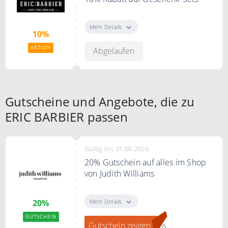
10% Rabatt auf Geschenk-Sets bei
Eric Barbier.
Mehr Details
10%
Männerpflegeprodukte zum
Verschenken oder selber
AKTION
Abgelaufen
genießen!
Gutscheine und Angebote, die zu
ERIC BARBIER passen
Gültig bis 31.08.2026
20% Gutschein auf alles im Shop
von Judith Williams
"Gutschein zeigen" klicken, bei
JUDITH WILLIAMS zum Newsletter
Mehr Details
20%
anmelden und ein 20% Gutschein
GUTSCHEIN
erhalten.
Gutschein zeigen
ams.