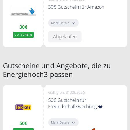
30€ Gutschein für Amazon
Geben bei Ihrer Bestellung den
Gutscheincode ein und erhalten
Mehr Details
30€
Sie einen 30€ Gutschein für
Amazon
GUTSCHEIN
Abgelaufen
Gutscheine und Angebote, die zu
Energiehoch3 passen
Gültig bis 31.08.2026
50€ Gutschein für
Freundschaftswerbung ❤️
Jetzt Freunde werben und 50€
Sofortprämie sichern!
Mehr Details
50€