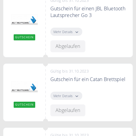
Gültig bis 31.10.2023
Gutschein für einen JBL Bluetooth
Lautsprecher Go 3
Gutschein für einen JBL Bluetooth
Lautsprecher Go 3 als kostenloses
Mehr Details
Geschenk
GUTSCHEIN
Abgelaufen
Gültig bis 31.10.2023
Gutschein für ein Catan Brettspiel
Gutschein für ein Catan Brettspiel
als kostenloses Geschenk
Mehr Details
GUTSCHEIN
Abgelaufen
Gültig bis 31.10.2023