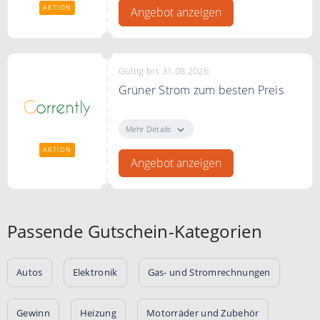
AKTION
Angebot anzeigen
Gültig bis 31.08.2026
Grüner Strom zum besten Preis
Grüner Strom zum besten Preis
bei Corrently
Mehr Details
AKTION
Angebot anzeigen
Passende Gutschein-Kategorien
Autos
Elektronik
Gas- und Stromrechnungen
Gewinn
Heizung
Motorräder und Zubehör