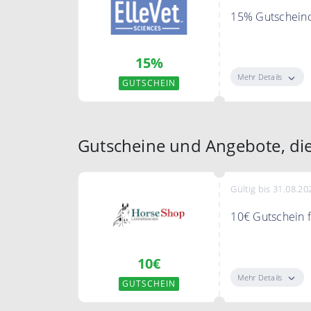
15% Gutscheinc
Mit dem Code sp
15%
Mehr Details
GUTSCHEIN
Gutscheine und Angebote, die
Gültig bis 31.08.20
10€ Gutschein f
Melde dich jetz
10€
Rabatten und n
bekommst du ei
Mehr Details
GUTSCHEIN