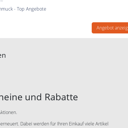
26
hmuck - Top Angebote
hmuck - Top Angebote bei Monkimau
Angebot anzei
en
cheine und Rabatte
Aktionen.
rneuert. Dabei werden für Ihren Einkauf viele Artikel