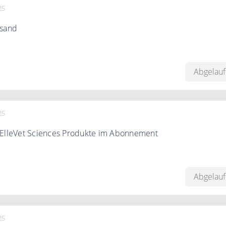
25
rsand
es versendet versandkostenfrei ab einem Wert über 100€
Abgelau
25
 ElleVet Sciences Produkte im Abonnement
jetzt ein Abo und sparen Sie 25% bei Ihrer ersten Bestellung 
jeder Bestellung!
Abgelau
25