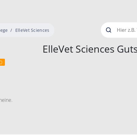
lege
ElleVet Sciences
ElleVet Sciences Gut
0
heine.