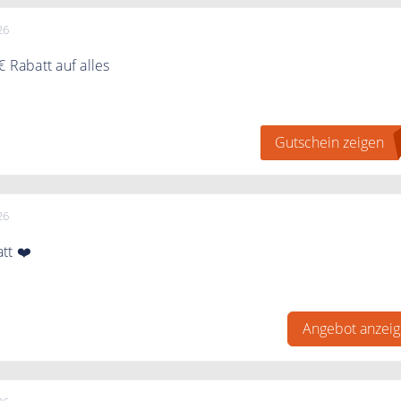
26
 Rabatt auf alles
h mit dem Rabattcode 5€ Rabatt auf das gesamte Sortiment.
Gutschein zeigen
bestellwert.
26
tt ❤️
gebote Kategorie findest Du ausgewählte Artikel bis zu 30%
Angebot anzei