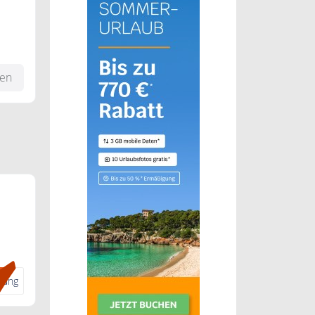
fen
zu
henk
dung