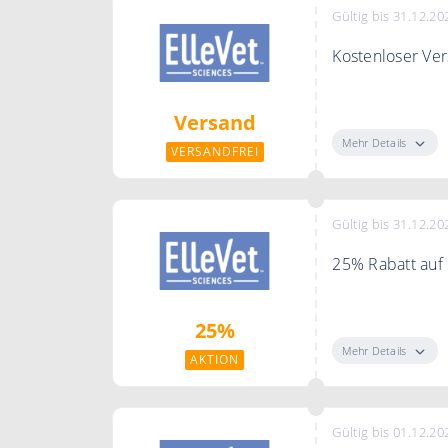
Gültig bis 31.12.20
Kostenloser Ve
ElleVet Scienc
Versand
Mehr Details
VERSANDFREI
Gültig bis 31.12.20
25% Rabatt auf
Holen Sie sich 
25%
danach 15% bei 
Mehr Details
AKTION
Gültig bis 01.12.20