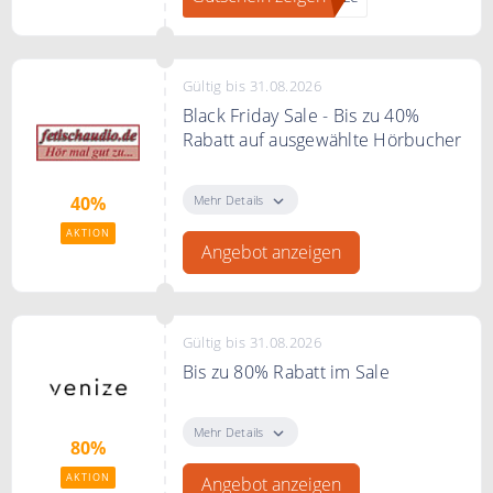
Gültig bis 31.08.2026
Black Friday Sale - Bis zu 40%
Rabatt auf ausgewählte Hörbucher
Black Friday Sale - Bis zu 40% im
Preis reduziert.
Mehr Details
40%
AKTION
Angebot anzeigen
Gültig bis 31.08.2026
Bis zu 80% Rabatt im Sale
Jetzt zu 80% Rabatt im Sale
sichern. Klick auf unseren Link
Mehr Details
80%
"Angebot anzeigen" um direkt zur
Aktion von Venize zu gelangen
AKTION
Angebot anzeigen