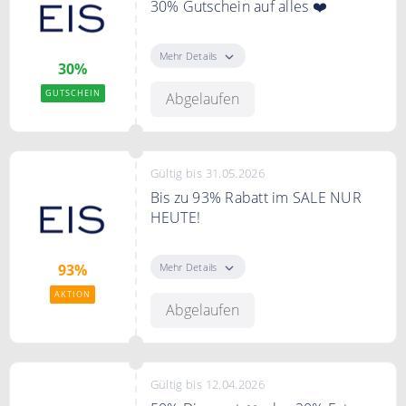
30% Gutschein auf alles ❤️
Sichern Sie sich 30% auf Ihre
Bestellung bei eis.de
Mehr Details
30%
GUTSCHEIN
Abgelaufen
Gültig bis 31.05.2026
Bis zu 93% Rabatt im SALE NUR
HEUTE!
Spare heute bis zu 93% auf eine
große Auswahl an Artikel im Sale
Mehr Details
93%
AKTION
Abgelaufen
Gültig bis 12.04.2026