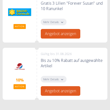
Gratis 3 Lilien "Forever Susan" und
10 Ranunkel
Ab einem Bestellwert von 79€
schenkt Ihnen BALDUR Garten 3
Mehr Details
Lilien "Forever Susan" und 10
AKTION
Ranunkeln.
Angebot anzeigen
Bedingungen
Ab 79€ Mindestbestellwert.
Gültig bis 31.08.2026
Bis zu 10% Rabatt auf ausgewählte
Artikel
Bis zu 10% Rabatt auf ausgewählte
Artikel im Angebot
Mehr Details
10%
AKTION
Angebot anzeigen