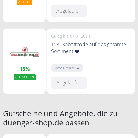
Pflanzenschutz/Unkrautbekämpfu
AKTION
ng Produkte
Abgelaufen
Gültig bis 01.04.2024
15% Rabattcode auf das gesamte
Sortiment ❤️
Verwenden Sie den Code an der
Kasse und sichern Sie sich ganze
Mehr Details
15%
15% auf Ihre Bestellung
GUTSCHEIN
Abgelaufen
Gutscheine und Angebote, die zu
duenger-shop.de passen