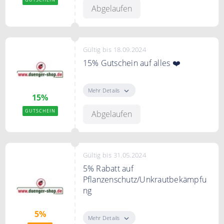
Abgelaufen
Gültig bis 18.09.2024
15% Gutschein auf alles ❤️
Mit dem Code erhalten Sie 15%
Rabatt auf das gesamte Sortiment.
Mehr Details
15%
GUTSCHEIN
Abgelaufen
Gültig bis 31.05.2024
5% Rabatt auf
Pflanzenschutz/Unkrautbekämpfu
ng
Zur Frühlingszeit gibt es bei
5%
Dünger Shop bis zu 6% Rabatt auf
Mehr Details