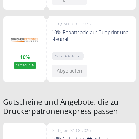
kein MBW
Gültig bis 31.03.2025
10% Rabattcode auf Bubprint und
Neutral
Erhalte 10% Rabatt auf Bubprint
und Neutral mit dem Code.
Mehr Details
10%
GUTSCHEIN
Bedingungen
Abgelaufen
1x pro Kunde einlösbar
Gutscheine und Angebote, die zu
Druckerpatronenexpress passen
Gültig bis 31.08.2026
10% Gutschein ❤️ auf alles