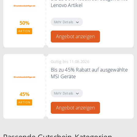
Lenovo Artikel
Spare bis zu 50% auf ausgewählte
Lenovo Artikel
Mehr Details
50%
AKTION
Angebot anzeigen
Gültig bis 11.08.2026
Bis zu 45% Rabatt auf ausgewählte
MSI Geräte
Spare bis zu 45%* zur UVP auf
ausgewählte MSI Laptops,
Mehr Details
45%
Computers und Monitore
AKTION
Angebot anzeigen
Passende Gutschein-Kategorien