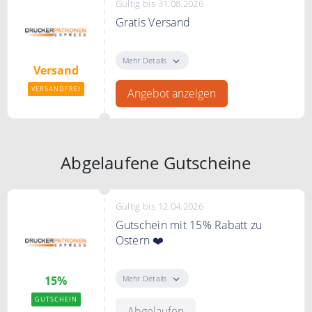
Gültig bis 31.08.2026
Gratis Versand
Kostenloser Versand und
Rückversand bei
Mehr Details
Versand
Druckerpatronenexpress.
VERSANDFREI
Angebot anzeigen
Abgelaufene Gutscheine
Gültig bis 12.04.2026
Gutschein mit 15% Rabatt zu
Ostern ❤️
Erhalte 15% Rabatt mit dem Code
auf die gesamte Bestellung
Mehr Details
15%
GUTSCHEIN
Bedingungen
Abgelaufen