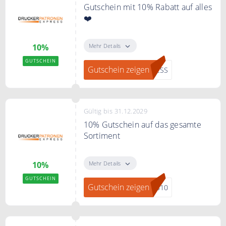
Gutschein mit 10% Rabatt auf alles
❤️
10% Gutschein nur für Endkunden
auf das gesamte Sortiment. Kein
Mehr Details
10%
MBW
GUTSCHEIN
Gutschein zeigen
RESS
Gültig bis 31.12.2029
10% Gutschein auf das gesamte
Sortiment
10% Gutschein nur für Endkunden
auf das gesamte Sortiment. Kein
Mehr Details
10%
MBW
GUTSCHEIN
Gutschein zeigen
SS10