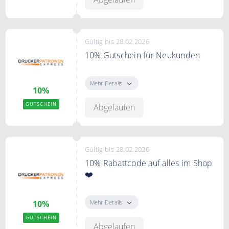
Einmal pro Kunde einlösbar. Gilt
nur für kompatible Produkte.
Gültig bis 28.02.2026
10% Gutschein für Neukunden
10% Rabatt für Neukunden auf
das gesamte Sortiment
Mehr Details
10%
GUTSCHEIN
Abgelaufen
Gültig bis 28.02.2026
10% Rabattcode auf alles im Shop
❤️
10% Rabatt auf das gesamte
Sortiment
Mehr Details
10%
GUTSCHEIN
Bedingungen
Abgelaufen