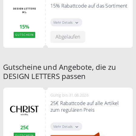
15% Rabattcode auf das Sortiment
Nutzen Sie den Code an der Kasse
und sparen Sie 15% auf Ihre
Mehr Details
15%
Bestellung
GUTSCHEIN
Abgelaufen
Bedingungen
MBW 90€. Nicht mit anderen
Aktionen kombinierbar
Gutscheine und Angebote, die zu
DESIGN LETTERS passen
Gültig bis 31.08.2026
25€ Rabattcode auf alle Artikel
zum regulären Preis
Mit dem Code 25€ Rabatt auf alle
Artikel zum regulären Preis sparen
Mehr Details
25€
GUTSCHEIN