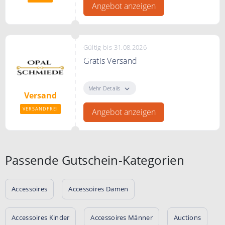
Angebot anzeigen
Gültig bis 31.08.2026
Gratis Versand
Bei Opal Schmiede erfolgt der
Versand immer kostenfrei.
Mehr Details
Versand
VERSANDFREI
Angebot anzeigen
Passende Gutschein-Kategorien
Accessoires
Accessoires Damen
Accessoires Kinder
Accessoires Männer
Auctions