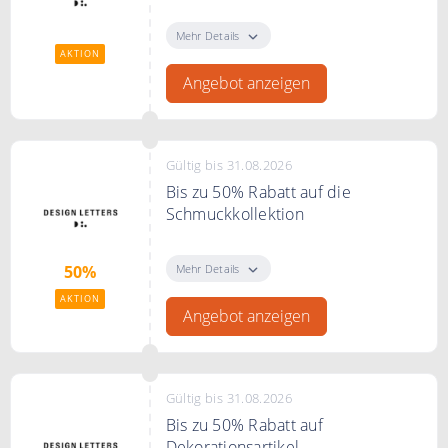
Finde das perfekte Geschenk für
den Muttertag
Mehr Details
AKTION
Angebot anzeigen
Gültig bis 31.08.2026
Bis zu 50% Rabatt auf die
Schmuckkollektion
Sommer Sale: entdecke die
Schmuckkollektion und sichere dir
Mehr Details
50%
bis zu 50% Rabatt.
AKTION
Angebot anzeigen
Gültig bis 31.08.2026
Bis zu 50% Rabatt auf
Dekorationsartikel