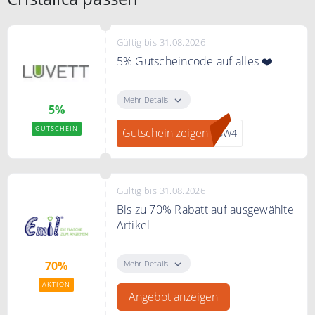
Gültig bis 31.08.2026
5% Gutscheincode auf alles ❤️
Mit dem Code sparen Sie 5% auf
Ihre gesamte Bestellung.
Mehr Details
5%
GUTSCHEIN
Gutschein zeigen
36W4
Gültig bis 31.08.2026
Bis zu 70% Rabatt auf ausgewählte
Artikel
Sie sparen bei Emil bis zu 70% auf
ausgewählte Artikel
Mehr Details
70%
AKTION
Angebot anzeigen