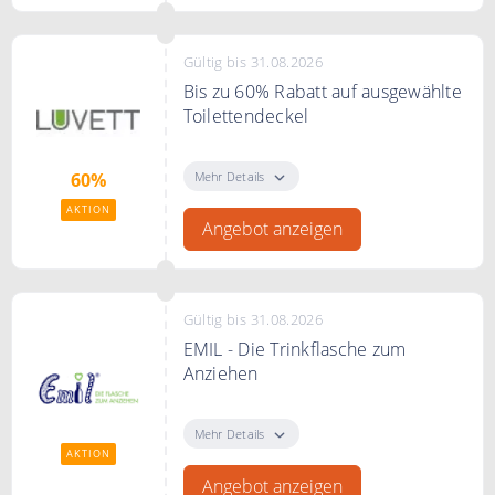
Gültig bis 31.08.2026
Bis zu 60% Rabatt auf ausgewählte
Toilettendeckel
Bis zu 60% Rabatt auf ausgewählte
Toilettendeckel im Sale
Mehr Details
60%
AKTION
Angebot anzeigen
Gültig bis 31.08.2026
EMIL - Die Trinkflasche zum
Anziehen
EMIL - Die Trinkflasche zum
Anziehen. Gesunde Glas-
Mehr Details
Trinkflasche nachhaltig geschützt.
AKTION
Angebot anzeigen