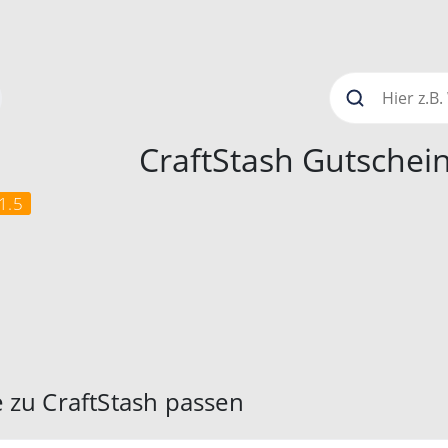
CraftStash Gutschei
1.5
 zu CraftStash passen