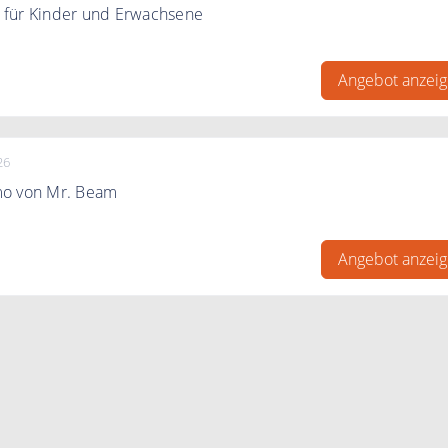
für Kinder und Erwachsene
Zahlen Experte finden Sie ideale Geschenke für Kinder und
Angebot anzei
26
mo von Mr. Beam
o von Mr. Beam Lasercutter.
Angebot anzei