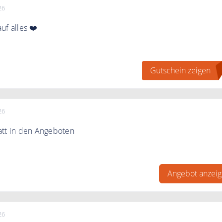
26
uf alles ❤️
halten Sie 20€ Rabatt auf Ihre Bestellung.
Gutschein zeigen
A
tbestellwert.
26
att in den Angeboten
att in den Angeboten bei Malen nach Zahlen Experte
Angebot anzei
26