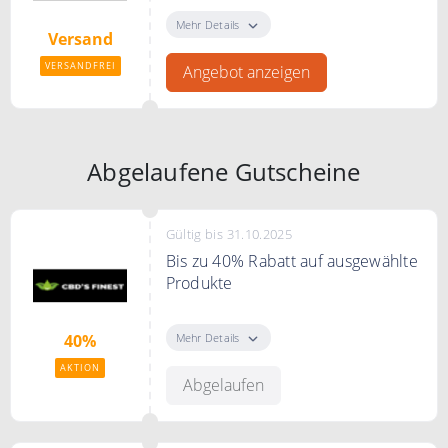
CBD´S Feinest liefert innerhalb
von Deutschland kostenfrei
Mehr Details
Versand
VERSANDFREI
Angebot anzeigen
Abgelaufene Gutscheine
Gültig bis 31.10.2025
Bis zu 40% Rabatt auf ausgewählte
Produkte
Bis zu 40% Rabatt auf ausgewählte
Produkte
Mehr Details
40%
AKTION
Abgelaufen