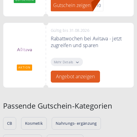
Gutschein zeigen
va10
Gültig bis 31.08.2026
Rabattwochen bei Avitava - jetzt
zugreifen und sparen
Rabattwochen bei Avitava - jetzt
zugreifen und sparen. Jede Woche
Mehr Details
gibt es neue Rabatte.
AKTION
Angebot anzeigen
Passende Gutschein-Kategorien
CB
Kosmetik
Nahrungs- ergänzung