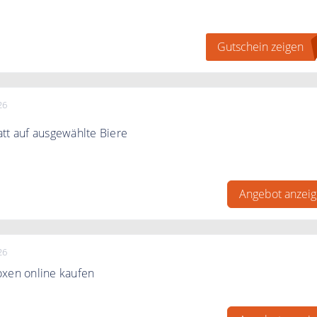
e auf alles für neue Kunden.
Gutschein zeigen
bestellwert.
26
tt auf ausgewählte Biere
tt auf ausgewählte Biere in der Kategorie Sale.
Angebot anzei
26
oxen online kaufen
oxen online kaufen. Zum Verschenken oder selber Genießen!