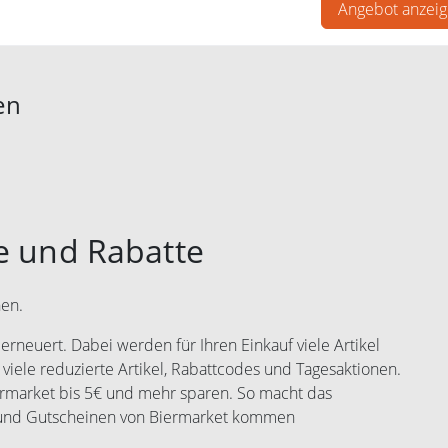
en. Ab einer Bestellung von 60€ erhalten Sie Ihren Kaffee grat
Angebot anzei
en
e und Rabatte
nen.
rneuert. Dabei werden für Ihren Einkauf viele Artikel
 viele reduzierte Artikel, Rabattcodes und Tagesaktionen.
ermarket bis 5€ und mehr sparen. So macht das
s und Gutscheinen von Biermarket kommen