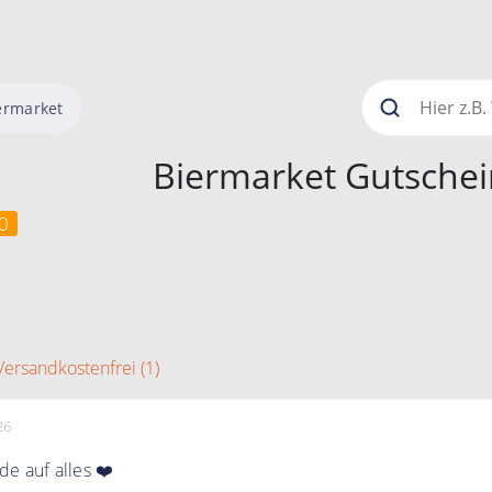
ermarket
Biermarket Gutsche
0
Versandkostenfrei (1)
26
e auf alles ❤️