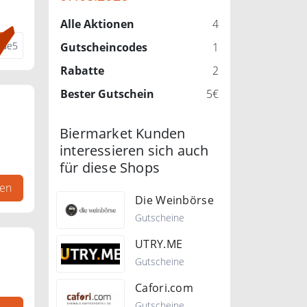
Alle Aktionen
4
nde5
Gutscheincodes
1
Rabatte
2
Bester Gutschein
5€
Biermarket Kunden
interessieren sich auch
für diese Shops
gen
Die Weinbörse
Gutscheine
UTRY.ME
Gutscheine
Cafori.com
.
Gutscheine