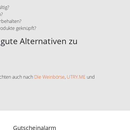
ltig?
n?
rbehalten?
rodukte geknüpft?
gute Alternativen zu
uchten auch nach
Die Weinbörse
,
UTRY.ME
und
Gutscheinalarm