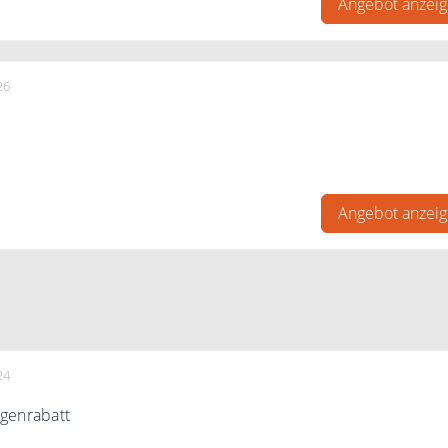
Angebot anzei
26
versendet Biermarket portofrei.
Angebot anzei
24
genrabatt