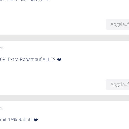
Betten Prinz bis zu 50% in der Sale Kategorie
Abgelau
26
0% Extra-Rabatt auf ALLES ❤️
att auf ALLES mit dem Code
Abgelau
26
mit 15% Rabatt ❤️