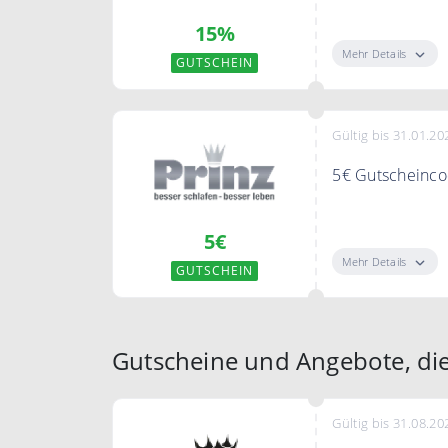
Sie sparen 15% 
15%
Mehr Details
GUTSCHEIN
Gültig bis 31.01.20
5€ Gutscheincod
Verwenden Sie d
5€
Bestellung
Mehr Details
GUTSCHEIN
Gutscheine und Angebote, die
Gültig bis 31.08.20