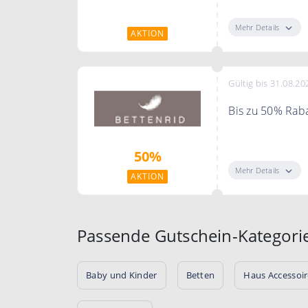
Fussmatten mit 
Mehr Details
AKTION
Gültig bis 31.08.20
Bis zu 50% Rab
Jetzt bis zu 50%
50%
Mehr Details
AKTION
Passende Gutschein-Kategori
Baby und Kinder
Betten
Haus Accessoir