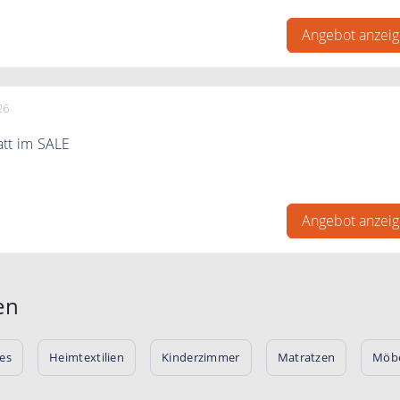
Logo bei Fussmatte individuell selbst gestalten
Angebot anzei
26
att im SALE
 Rabatt im Sale sichern!
Angebot anzei
en
es
Heimtextilien
Kinderzimmer
Matratzen
Möbe