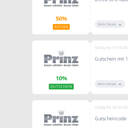
Sie sparen bei 
50%
Mehr Details
AKTION
Gültig bis 31.03.20
Gutschein mit 1
-10% Extra-Rab
10%
Mehr Details
GUTSCHEIN
Gültig bis 28.02.20
Gutscheincode 