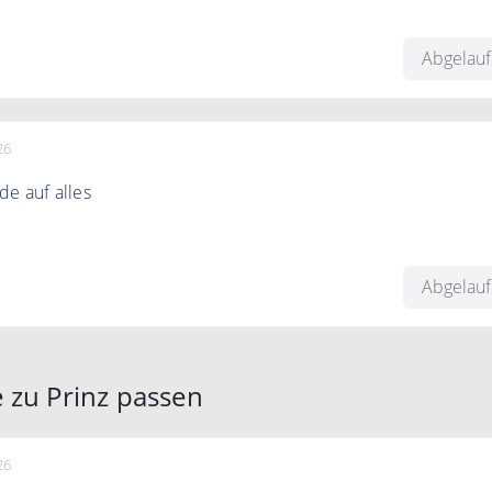
Rabatt auf das ganze Sortiment
Abgelau
26
e auf alles
en Code an der Kasse und sichern Sie sich 5€ Rabatt auf Ihr
Abgelau
 zu Prinz passen
26