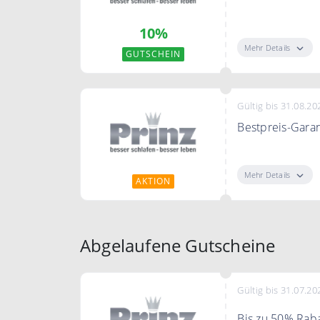
Mit dem Gutsch
10%
Mehr Details
GUTSCHEIN
Gültig bis 31.08.20
Bestpreis-Garan
Solltest du das
niedrigeren Pre
Mehr Details
AKTION
kannst du über 
dir dein gewüns
Abgelaufene Gutscheine
Gültig bis 31.07.20
Bis zu 50% Raba