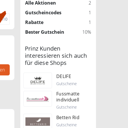
Alle Aktionen
2
Gutscheincodes
1
en10
Rabatte
1
Bester Gutschein
10%
Prinz Kunden
interessieren sich auch
für diese Shops
d,
gen
ert
DELIFE
Gutscheine
Fussmatte
individuell
Gutscheine
Betten Rid
Gutscheine