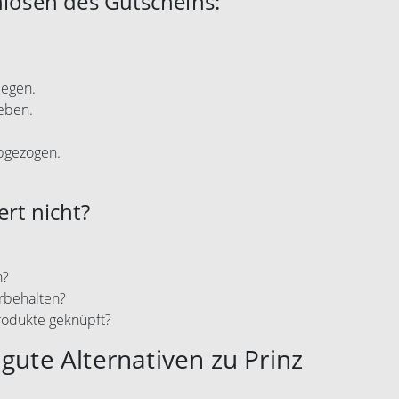
nlösen des Gutscheins:
legen.
eben.
abgezogen.
ert nicht?
n?
rbehalten?
rodukte geknüpft?
gute Alternativen zu Prinz