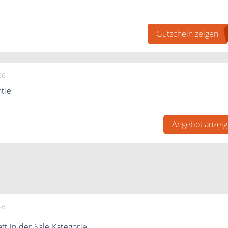
eincode gibt es 10% Rabatt auf das gesamte Sortiment
Gutschein zeigen
26
tie
 gleiche Produkt bei einem anderen Anbieter zu einem
is finden und die unten aufgeführten Bedingungen erfüllt sin
Angebot anzei
das Formular einen Nachweis zusenden und Betten Prinz lief
chtes Produkt zum gleichen Preis.
26
tt in der Sale Kategorie