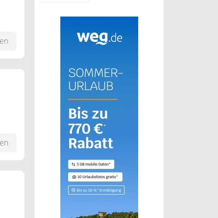
fen
fen