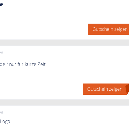
❤️
eigen" klicken. Direkt zum Newsletter anmelden und 10€
ten.
Gutschein zeigen
26
e *nur für kurze Zeit
 mit dem Code von 5€ Rabatt für Ihre gesamte Bestellung
Gutschein zeigen
N
erte Artikel
26
 Logo