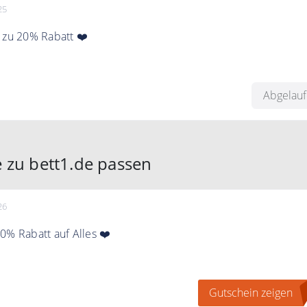
25
 zu 20% Rabatt ❤️
unden und alle Black Week-Produkte. Kein Rabattcode benötigt
ts verrechnet.
Abgelau
 zu bett1.de passen
26
0% Rabatt auf Alles ❤️
% auf alles mit dem Code
Gutschein zeigen
wert von 50€