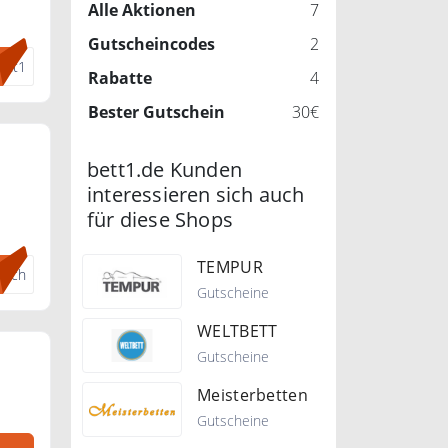
Alle Aktionen
7
i
Gutscheincodes
2
einen
ett1
en
Rabatte
4
Bester Gutschein
30€
bett1.de Kunden
interessieren sich auch
für diese Shops
 zu
TEMPUR
fach
Gutscheine
WELTBETT
Gutscheine
Meisterbetten
Gutscheine