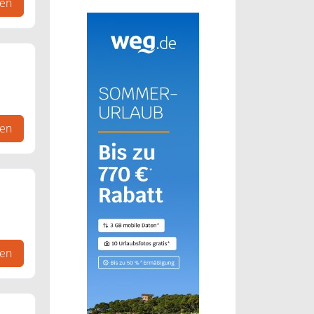
gen
für
gen
,
m
gen