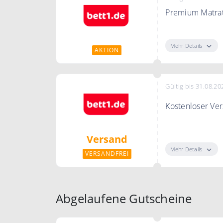
Premium Matrat
Entdecken Sie 
Mehr Details
AKTION
Gültig bis 31.08.20
Kostenloser Ve
Ab 49€ Bestellw
Versand
Mehr Details
VERSANDFREI
Abgelaufene Gutscheine