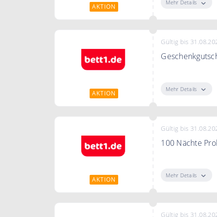
Mehr Details
AKTION
Gültig bis 31.08.20
Geschenkgutsch
Verschenken Si
jeden Anlass.
Mehr Details
AKTION
Gültig bis 31.08.20
100 Nächte Pro
Möchten Sie die
Können Sie sie
Mehr Details
AKTION
wieder zurückg
Gültig bis 31.08.20