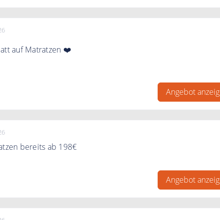
26
att auf Matratzen ❤️
programm sparen Sie bis zu 100€ auf Matratzen und 5% auf
rodukte.
Angebot anzei
26
atzen bereits ab 198€
ei Weltbett Testsieger Matratzen bereits ab 198€.
Angebot anzei
26