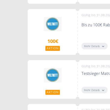
Gültig bis 31.08.20
Bis zu 100€ Rab
Mit den Bonuss
100€
weitere Schlafp
Mehr Details
AKTION
Gültig bis 31.08.20
Testsieger Matr
Entdecken Sie b
Mehr Details
AKTION
Gültig bis 31.08.20