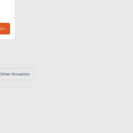
ett
gen
Other Occasions