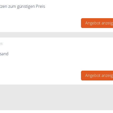
zen zum günstigen Preis
bei bett1.de Premium Matratzen zum günstigen Preis
Angebot anzei
26
rsand
ert liefert bett1.de versandkostenfrei
Angebot anzei