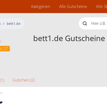
Kategorien
Alle Gutscheine
Alle 
n
bett1.de
bett1.de Gutscheine
)
4.27
(1)
Gutschein (2)
26
❤️