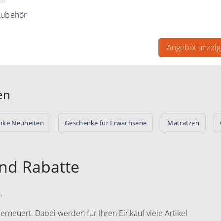
Zubehör
ten.de finden Sie das passende Zubehör zu jedem Boxspringb
Angebot anzei
en
nke Neuheiten
Geschenke für Erwachsene
Matratzen
und Rabatte
.
rneuert. Dabei werden für Ihren Einkauf viele Artikel