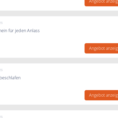
Angebot anzei
26
ein für jeden Anlass
e einen bett1.de Geschenkgutschein mit passenden Motiven 
Angebot anzei
26
beschlafen
 Bodyguard nach einer ausgiebigen Testphase nicht behalten
 ohne Wenn und Aber innerhalb von 100 Tagen ab Lieferdatu
Angebot anzei
eben.
26