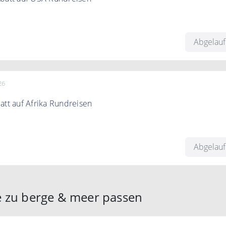
 zu 1000€ auf USA Rundreisen.
Abgelau
26
att auf Afrika Rundreisen
zu 500€ auf ausgewählte Afrika Rundreisen.
Abgelau
e zu berge & meer passen