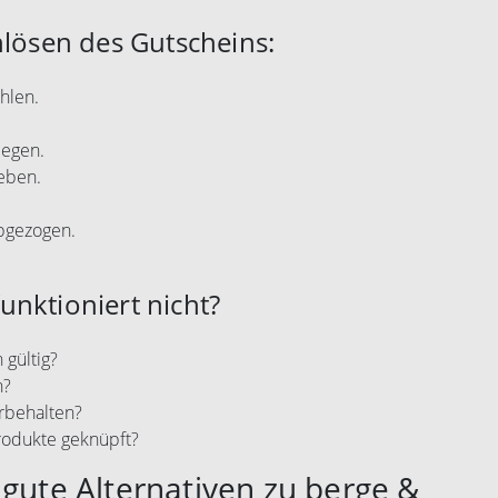
nlösen des Gutscheins:
hlen.
legen.
eben.
abgezogen.
unktioniert nicht?
 gültig?
n?
rbehalten?
rodukte geknüpft?
 gute Alternativen zu berge &