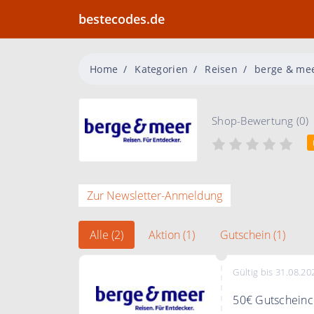
bestecodes.de
Home
Kategorien
Reisen
berge & me
Shop-Bewertung (0)
Zur Newsletter-Anmeldung
Alle (2)
Aktion (1)
Gutschein (1)
Gültig bis 31.08.20
50€ Gutscheinc