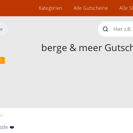
Kategorien
Alle Gutscheine
Alle 
er
berge & meer Gutsc
0
26
ode ❤️