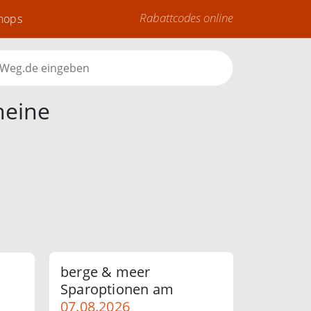
Rabattcodes online
Shops
heine
berge & meer
Sparoptionen am
07.08.2026