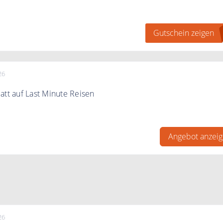
letter anmelden und 50€ Gutschein erhalten
Gutschein zeigen
26
att auf Last Minute Reisen
att auf Last Minute Reisen bei berge & meer.
Angebot anzei
26