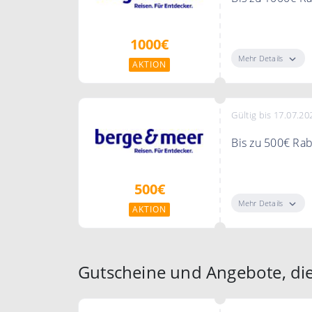
Sparen Sie bis
1000€
Mehr Details
AKTION
Gültig bis 17.07.20
Bis zu 500€ Rab
Sparen Sie bis 
500€
Mehr Details
AKTION
Gutscheine und Angebote, di