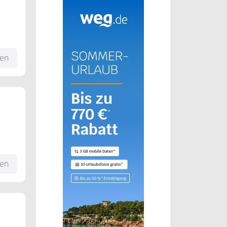
lle
zu
fen
fen