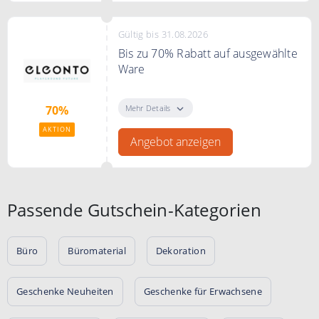
Gültig bis 31.08.2026
Bis zu 70% Rabatt auf ausgewählte
Ware
Bei eleonto.com in der Sale
Kategorie finden Sie eine Vielfalt
Mehr Details
70%
an reduzierter Ware.
AKTION
Angebot anzeigen
Passende Gutschein-Kategorien
Büro
Büromaterial
Dekoration
Geschenke Neuheiten
Geschenke für Erwachsene