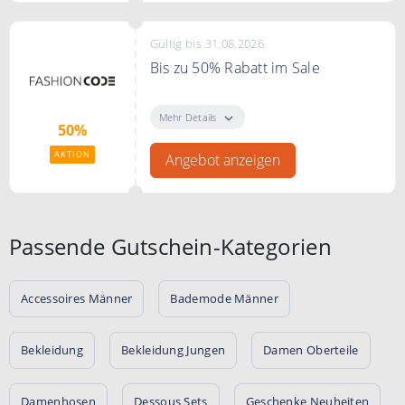
Gültig bis 31.08.2026
Bis zu 50% Rabatt im Sale
Bis zu 50% Rabatt im Sale bei
FASHIONCODE
Mehr Details
50%
AKTION
Angebot anzeigen
Passende Gutschein-Kategorien
Accessoires Männer
Bademode Männer
Bekleidung
Bekleidung Jungen
Damen Oberteile
Damenhosen
Dessous Sets
Geschenke Neuheiten