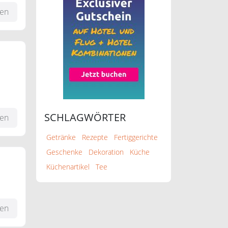
fen
en!
SCHLAGWÖRTER
fen
Getränke
Rezepte
Fertiggerichte
Geschenke
Dekoration
Küche
Küchenartikel
Tee
fen