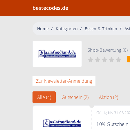
bestecodes.de
Home
Kategorien
Essen & Trinken
As
Shop-Bewertung (0)
Zur Newsletter-Anmeldung
Alle (4)
Gutschein (2)
Aktion (2)
Gültig bis 31.08.20
10% Gutschein a