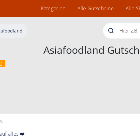
Kategorien
Alle Gutscheine
Alle 
iafoodland
Asiafoodland Gutsch
0
26
uf alles ❤️