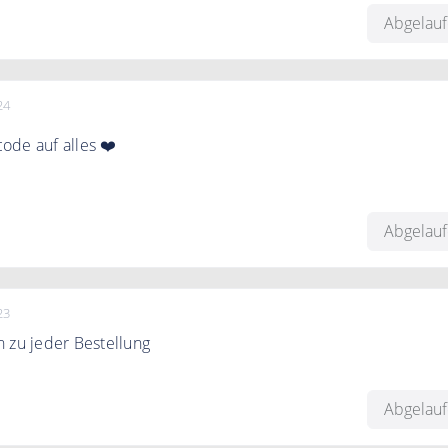
Abgelau
24
ode auf alles ❤️
Zeit 7% Gutscheincode plus 3% Cashback. Insgesamt 10% spar
Abgelau
en mit Kundenkonto
23
 zu jeder Bestellung
 Bestellung, ein 40 seitiges Kochbuch im Wert von 12,90€
Abgelau