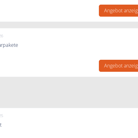
Angebot anzei
26
arpakete
rpakete bei Asiafoodland
Angebot anzei
25
t
et bei Asiafoodland