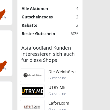
uf.
Alle Aktionen
4
dung
Gutscheincodes
2
Rabatte
2
Bester Gutschein
60%
Asiafoodland Kunden
interessieren sich auch
en
für diese Shops
ndig
Die Weinbörse
Gutscheine
UTRY.ME
Gutscheine
Cafori.com
Gutscheine