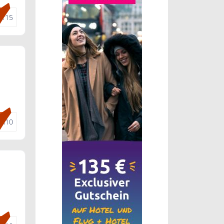
mr15
sn10