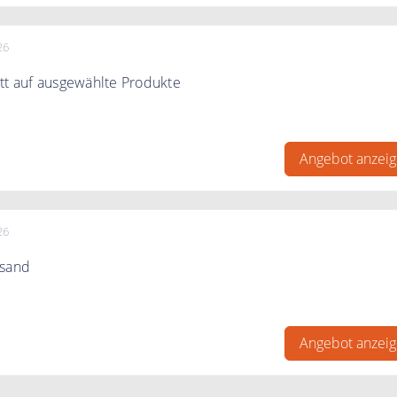
26
tt auf ausgewählte Produkte
von tollen Angebote bei Sovita. Sie sparen bis zu 17€
Angebot anzei
26
rsand
e Bestellung ab 39€ Bestellwert versandkostenfrei geliefert.
Angebot anzei