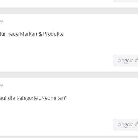
26
für neue Marken & Produkte
h 15% Rabatt auf neue Marken und Produkte bei Sovita
Abgelau
26
uf die Kategorie „Neuheiten“
paren Sie 15% auf die Kategorie „Neuheiten“
Abgelau