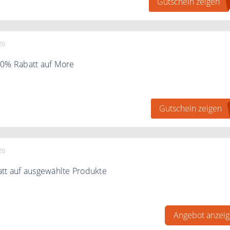
Gutschein zeigen
26
10% Rabatt auf More
 Code an der Kasse und sparen Sie 10% auf More
Gutschein zeigen
26
tt auf ausgewählte Produkte
 zu 40% auf ausgewählte Produkte im Angebot.
Angebot anzei