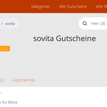
Kategorien
Alle Gutscheine
Alle 
sovita
sovita Gutscheine
3.25
(2)
Gutschein (6)
26
 für More