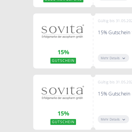
Gültig bis 31.05.20
15% Gutschein 
Sichern Sie sic
15%
Mehr Details
GUTSCHEIN
Gültig bis 31.05.20
15% Gutschein a
Mit dem Code s
15%
Mehr Details
GUTSCHEIN