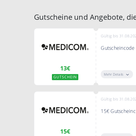
Gutscheine und Angebote, die
Gültig bis 31.08.20
Gutscheincode 
Nutzen Sie den 
13€
gesamte Bestel
Mehr Details
GUTSCHEIN
Bedingungen
50€ MBW
Gültig bis 31.08.20
15€ Gutscheinco
Melden Sie sich
15€
Rabatt auf Ihre