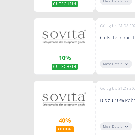
Mehr Details
GUTSCHEIN
Gültig bis 31.08.20
Gutschein mit 
Nutzen Sie den
10%
Mehr Details
GUTSCHEIN
Gültig bis 31.08.20
Bis zu 40% Raba
Sparen Sie bis
40%
Mehr Details
AKTION