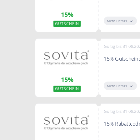
Mit dem Code s
15%
Mehr Details
GUTSCHEIN
Gültig bis 31.08.20
15% Gutscheinc
Sichern Sie si
15%
Mehr Details
GUTSCHEIN
Gültig bis 31.08.20
15% Rabattcod
Mit dem Code s