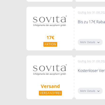
Gültig bis 31.08.20
Bis zu 17€ Raba
Profitieren Sie 
17€
Mehr Details
AKTION
Gültig bis 31.08.20
Kostenloser Ve
Sie erhalten Ihr
Versand
Mehr Details
VERSANDFREI