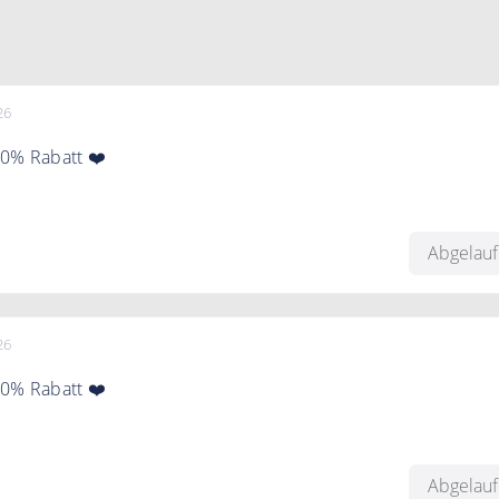
26
30% Rabatt ❤️
ven Code erhalten Sie 30% Rabatt auf alle Produkte der Mar
Abgelau
26
30% Rabatt ❤️
ven Code erhalten Sie 30% Rabatt auf alle Produkte der Mar
Abgelau