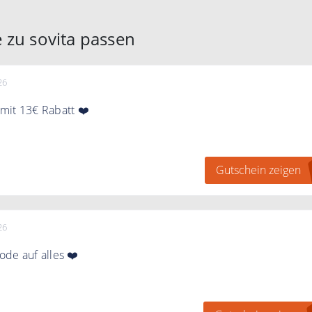
 zu sovita passen
26
mit 13€ Rabatt ❤️
Code im Bestellprozess und sichern Sie sich 13€ Rabatt auf 
lung
Gutschein zeigen
26
de auf alles ❤️
 jetzt für den Medicom-Newsletter an und sichern Sie sich 1
 nächste Bestellung ab 70 €. Erhalten Sie exklusive Angebote 