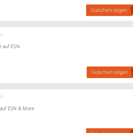
Gutschein zeigen
26
e auf ESN
ch mit dem Code 10% Rabatt auf ESN
Gutschein zeigen
26
auf ESN & More
 Code und sparen Sie 10% auf ESN und More