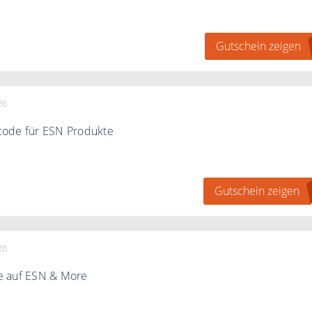
paren Sie 15% Rabatt auf More
Gutschein zeigen
26
ode für ESN Produkte
ch mit dem Code 15% auf ESN Produkte
Gutschein zeigen
26
e auf ESN & More
paren Sie 15% Rabatt auf ESN & More