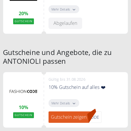
Sichern Sie sich mit dem Code
20% Rabatt auf Ihre Bestellung.
Mehr Details
20%
GUTSCHEIN
Abgelaufen
Gutscheine und Angebote, die zu
ANTONIOLI passen
Gültig bis 31.08.2026
10% Gutschein auf alles ❤️
"Gutschein zeigen" klicken, bei
FASHIONCODE zum Newsletter
Mehr Details
10%
anmelden und einen 10%
Gutschein erhalten.
GUTSCHEIN
Gutschein zeigen
CODE