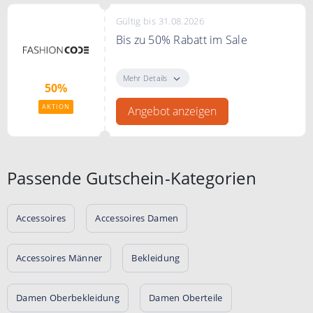
Gültig bis 31.08.2026
Bis zu 50% Rabatt im Sale
Bis zu 50% Rabatt im Sale bei
FASHIONCODE
Mehr Details
50%
AKTION
Angebot anzeigen
Passende Gutschein-Kategorien
Accessoires
Accessoires Damen
Accessoires Männer
Bekleidung
Damen Oberbekleidung
Damen Oberteile