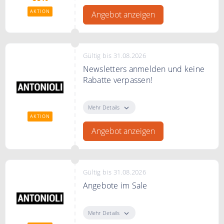
Antonioli
AKTION
Angebot anzeigen
Gültig bis 31.08.2026
Newsletters anmelden und keine
Rabatte verpassen!
Newsletters anmelden um
saisonalen Angeboten nicht zu
Mehr Details
verpassen
AKTION
Angebot anzeigen
Gültig bis 31.08.2026
Angebote im Sale
Angebote im Sale bei Antonioli
Mehr Details