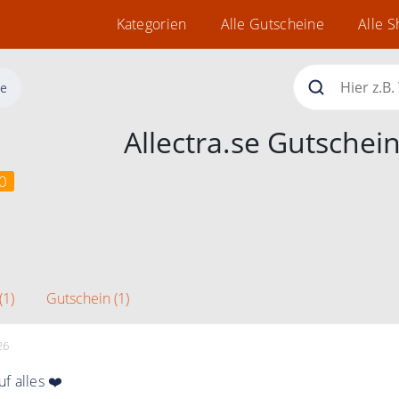
Kategorien
Alle Gutscheine
Alle 
se
Allectra.se Gutschei
0
(1)
Gutschein (1)
26
f alles ❤️