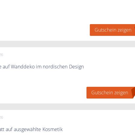
eigen" klicken. Direkt zum Newsletter anmelden und 10%
ten.
Gutschein zeigen
26
 auf Wanddeko im nordischen Design
n Wänden den richtigen maritimen Charme und ergattere ab
tt auf die Kategorie "Wanddeko" bei Seaside No.64
Gutschein zeigen
N
stellwert
26
tt auf ausgewählte Kosmetik