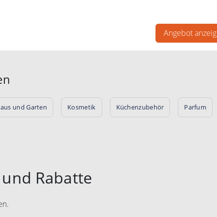
% auf ausgewählte Kosmetik.
Angebot anzei
en
aus und Garten
Kosmetik
Küchenzubehör
Parfum
e und Rabatte
en.