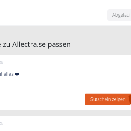
 dem Code 5% auf alles
Abgelau
zu Allectra.se passen
26
f alles ❤️
t zum Seaside64 Newsletter an und erhalte einen 5€ Gutsche
te Bestellung.
Gutschein zeigen
26