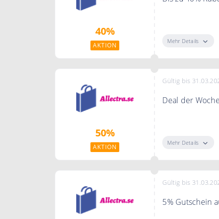
Sparen Sie im O
40%
Mehr Details
AKTION
Gültig bis 31.03.20
Deal der Woche 
Sparen Sie bis z
50%
Deal der Woche
Mehr Details
AKTION
Gültig bis 31.03.20
5% Gutschein au