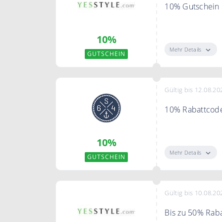
10% Gutschein
"Gutschein anz
10%
Gutschein erhal
Mehr Details
GUTSCHEIN
Gültig bis 12.08.20
10% Rabattcode
Verleihe deine
10%
sofort 10% Raba
Mehr Details
GUTSCHEIN
Bedingungen
Ohne Mindestbe
Gültig bis 10.08.20
Bis zu 50% Raba