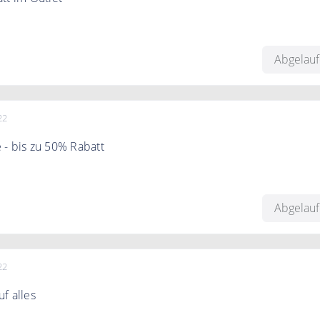
utlet bei allectra.store bis zu 40% auf ausgewählte Artikel
Abgelau
22
- bis zu 50% Rabatt
u 50% auf ausgewählte Artikel bei allectra.store in der Katego
"
Abgelau
22
f alles