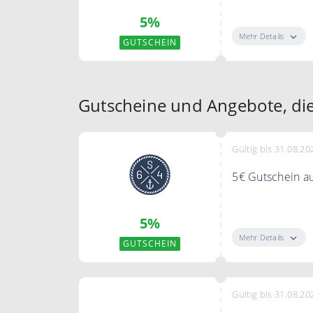
Sparen Sie mit
5%
Bedingungen
Mehr Details
GUTSCHEIN
-
Gutscheine und Angebote, die 
Gültig bis 31.08.20
5€ Gutschein au
Melde dich jetz
5%
auf Deine gesam
Mehr Details
GUTSCHEIN
Gültig bis 31.08.20