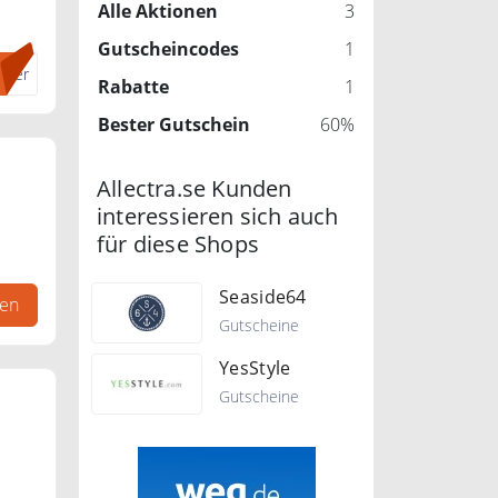
Alle Aktionen
3
tchen
Gutscheincodes
1
und
tter
Rabatte
1
Bester Gutschein
60%
Allectra.se Kunden
interessieren sich auch
für diese Shops
Seaside64
gen
Gutscheine
YesStyle
Gutscheine