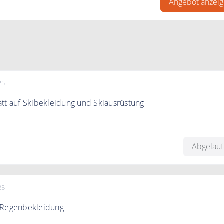
Angebot anzei
25
tt auf Skibekleidung und Skiausrüstung
 reduzierte Skibekleidung & Skiausrüstung für Herren, Damen
Abgelau
25
 Regenbekleidung