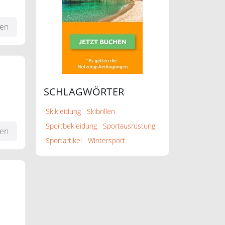
fen
SCHLAGWÖRTER
!
Skikleidung
Skibrillen
Sportbekleidung
Sportausrüstung
fen
Sportartikel
Wintersport
t!