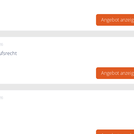
m Online-Shop und sichere Dir Tausende neue Artikel aus de
r“ zu den niedrigsten Preisen!
Angebot anzei
26
ufsrecht
echt, innerhalb vierzehn Tagen den Kauf zu widerrufen. Die
beträgt vierzehn Tage ab dem Tag wo Sie die Sendung erhalte
Angebot anzei
26
ten werden immer der Käufer in Rechnung gestellt. Ab eine
ert von 125 € ist die Lieferung an einen GLS-Paketshop