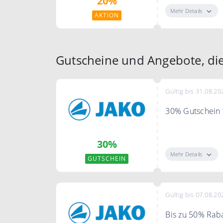
20%
Mehr Details
AKTION
Gutscheine und Angebote, die
Gültig bis 31.08.20
30% Gutschein f
Sichere Dir de
30%
Mehr Details
GUTSCHEIN
Gültig bis 07.08.20
Bis zu 50% Raba