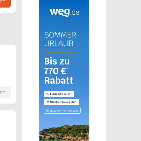
gen
 &
fen