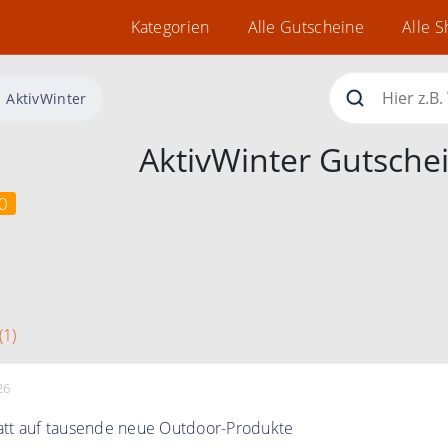
Kategorien
Alle Gutscheine
Alle 
AktivWinter
AktivWinter Gutsche
0
(1)
26
att auf tausende neue Outdoor-Produkte