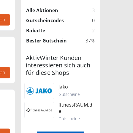
m
Alle Aktionen
3
gen
Gutscheincodes
0
Rabatte
2
Bester Gutschein
37%
AktivWinter Kunden
interessieren sich auch
n
für diese Shops
gen
Jako
Gutscheine
fitnessRAUM.d
e
Gutscheine
m