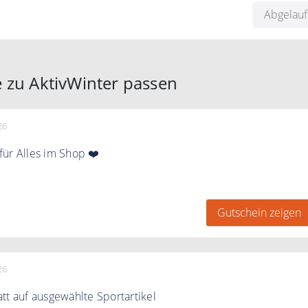
Abgelau
 zu AktivWinter passen
26
ür Alles im Shop ❤️
inen 30% Gutschein nach Newsletter Anmeldung
Gutschein zeigen
26
tt auf ausgewählte Sportartikel