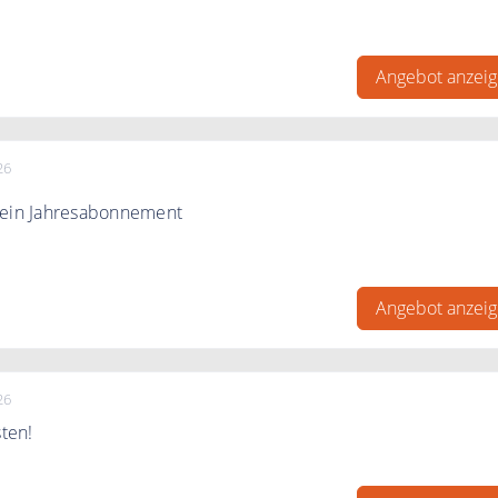
zu 50% auf ausgewählte Sportartikel
Angebot anzei
26
 ein Jahresabonnement
bo sparen. FitnessRaum ab 9,90€.
Angebot anzei
26
sten!
nessRaum.de 7 Tage kostenlos