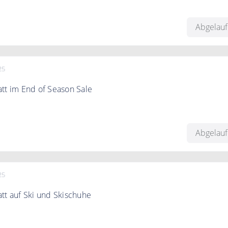
5% auf Regenbekleidung!
Abgelau
25
tt im End of Season Sale
ßartige Rabatte auf tausende von Produkten. Spare bis zu 25%
Abgelau
25
tt auf Ski und Skischuhe
 unserem großen Sale auf Ski und Skischuhe bis zu 20 % Rabat