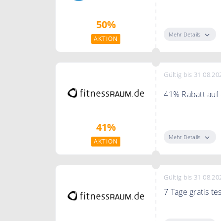
Sparen Sie bis 
50%
Mehr Details
AKTION
Gültig bis 31.08.20
41% Rabatt auf
41% im Jahresa
41%
Mehr Details
AKTION
Gültig bis 31.08.20
7 Tage gratis te
Teste jetzt fit