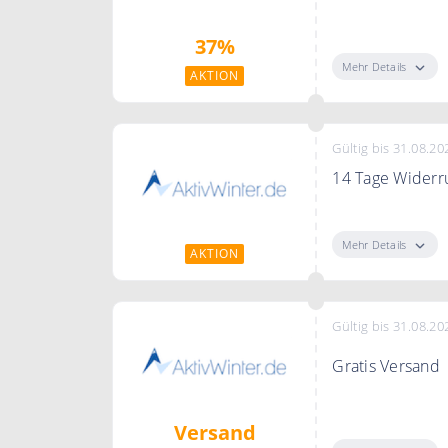
Stöbere jetzt i
37%
Bereich „Outdoo
Mehr Details
AKTION
Gültig bis 31.08.20
14 Tage Widerr
Sie haben das R
Widerrufsfrist 
Mehr Details
AKTION
haben.
Gültig bis 31.08.20
Gratis Versand
Die Versandkos
Versand
Mindestbestellw