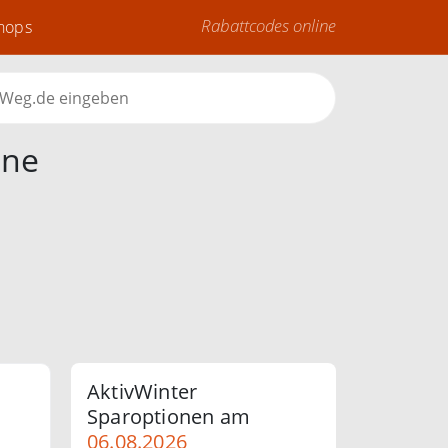
Rabattcodes online
Shops
ine
AktivWinter
Sparoptionen am
06.08.2026