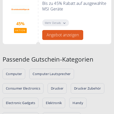
Bis zu 45% Rabatt auf ausgewählte
MSI Geräte
Spare bis zu 45%* zur UVP auf
ausgewählte MSI Laptops,
Mehr Details
45%
Computers und Monitore
AKTION
Angebot anzeigen
Passende Gutschein-Kategorien
Computer
Computer Lautsprecher
Consumer Electronics
Drucker
Drucker Zubehör
Electronic Gadgets
Elektronik
Handy