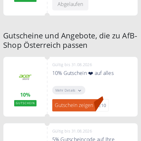
Bedingungen
Abgelaufen
Nur solange der Vorrat reicht
Gutscheine und Angebote, die zu AfB-
Shop Österreich passen
Gültig bis 31.08.2026
10% Gutschein ❤️ auf alles
Sichern Sie sich mit dem Code
10% Extrarabatt
Mehr Details
10%
Bedingungen
GUTSCHEIN
Gutschein zeigen
ME10
Nur für kurze Zeit
Gültig bis 31.08.2026
5% Gutscheincode auf Ihre