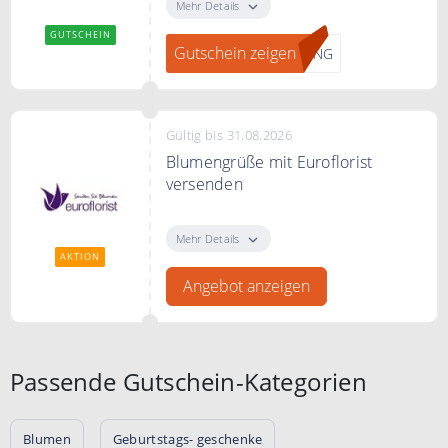
dem Code.
Mehr Details
GUTSCHEIN
Gutschein zeigen
PING
Gültig bis 31.08.2026
Blumengrüße mit Euroflorist
versenden
Blumengrüße mit Euroflorist
versenden
Mehr Details
AKTION
Angebot anzeigen
Passende Gutschein-Kategorien
Blumen
Geburtstags- geschenke